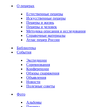
О пещерах
Естественные пещеры
Искусственные пещеры
Пещеры и жизнь
Пещеры и человек
Методика описания и исследования
Справочные материалы
Атлас пещер России
Библиотека
События
Экспедиции
Соревнования
Конференции
Обзоры снаряжения
Объявления
Новости
Полезные советы
Фото
Альбомы
Пещеры