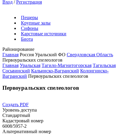
Вход
/
Регистрация
Пещеры
Крупные залы
Сифоны
Карстовые источники
Биота
Районирование
Главная
Россия
Уральский ФО
Свердловская Область
Первоуральских спелеологов
Главная
Уральская
Тагило-Магнитогорская
Тагильская
Сосьвинский
Кальинско-Вагранский
Колонгинско-
Вагранский
Первоуральских спелеологов
Первоуральских спелеологов
Создать PDF
Уровень доступа
Стандартный
Кадастровый номер
6008/5957-2
Альтернативный номер