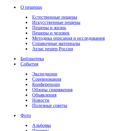
О пещерах
Естественные пещеры
Искусственные пещеры
Пещеры и жизнь
Пещеры и человек
Методика описания и исследования
Справочные материалы
Атлас пещер России
Библиотека
События
Экспедиции
Соревнования
Конференции
Обзоры снаряжения
Объявления
Новости
Полезные советы
Фото
Альбомы
Пещеры