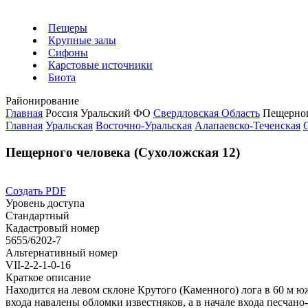
Пещеры
Крупные залы
Сифоны
Карстовые источники
Биота
Районирование
Главная
Россия
Уральский ФО
Свердловская Область
Пещерног
Главная
Уральская
Восточно-Уральская
Алапаевско-Теченская
Пещерного человека (Сухоложская 12)
Создать PDF
Уровень доступа
Стандартный
Кадастровый номер
5655/6202-7
Альтернативный номер
VII-2-2-1-0-16
Краткое описание
Находится на левом склоне Крутого (Каменного) лога в 60 м юж
входа навалены обломки известняков, а в начале входа песчано-