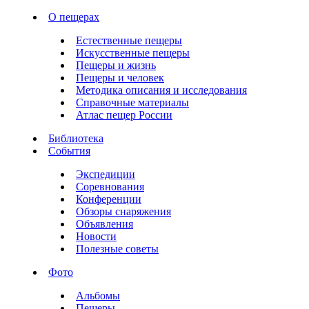
О пещерах
Естественные пещеры
Искусственные пещеры
Пещеры и жизнь
Пещеры и человек
Методика описания и исследования
Справочные материалы
Атлас пещер России
Библиотека
События
Экспедиции
Соревнования
Конференции
Обзоры снаряжения
Объявления
Новости
Полезные советы
Фото
Альбомы
Пещеры