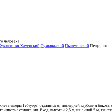
о человека
Сухоложско-Каменский
Сухоложский
Пышминский
Пещерного ч
нее пещеры Гебауэра, отдаляясь от последней глубоким боковым 
глинистые отложения. Вход, высотой 2,5 м, шириной 5 м, тянется