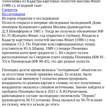
Топосъемка из Кадастра карстовых полостей массива Фишт
(1986 г.), исходный скан
Свернуть
Исследования
История открытия и исследования
Полость открыта и впервые обследована экспедицией Дома
пионеров Кунцевского района Москвы (руководитель
Д.Л.Никифоров) в 1981 г. Тогда же получила обозначение КФ
81-35 (Кунцево-Фишт, год открытия и глубина). Входила в
Кадастр карстовых полостей массива Фишт (1986 г.) под
номером 13-3. По Перечню классифицированных пещер
(составитель Ю.А.Шакир, 1989 г.) пещере Пионерка
присвоена категория трудности 1. Не следует путать
расположенные на Северном плато пещеры Пионерка (КФ 81-
35) и Пионерская (КФ 80-45), это две разные полости.
Пионерка долгое время являлась "потерянным" объектом из-
за отсутствия точной привязки входа. Ее искали, были
сделаны как минимум 3 попытки реконструировать
координаты по разным картам и схемам, но все полученные
координаты оказались слишком неточными. Заново найдена и
пройдена Пионерка была в 2021 г. А.Ю.Рычаговым,
работавшим в составе экспедиции спелеоклуба "Перово"
(руководитель М.Т.Султанов). Вход оказался на 50-70 м ниже
по склону, чем его искали до этого.