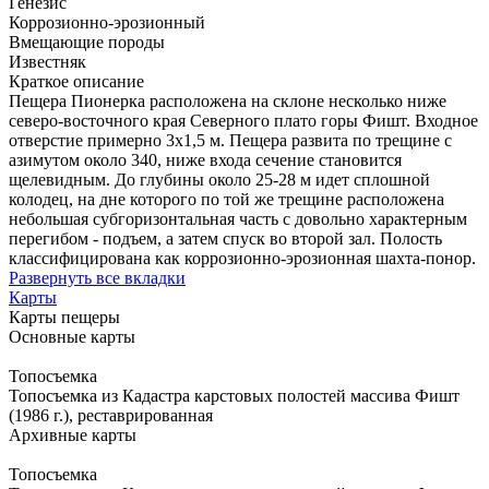
Генезис
Коррозионно-эрозионный
Вмещающие породы
Известняк
Краткое описание
Пещера Пионерка расположена на склоне несколько ниже
северо-восточного края Северного плато горы Фишт. Входное
отверстие примерно 3х1,5 м. Пещера развита по трещине с
азимутом около 340, ниже входа сечение становится
щелевидным. До глубины около 25-28 м идет сплошной
колодец, на дне которого по той же трещине расположена
небольшая субгоризонтальная часть с довольно характерным
перегибом - подъем, а затем спуск во второй зал. Полость
классифицирована как коррозионно-эрозионная шахта-понор.
Развернуть все вкладки
Карты
Карты пещеры
Основные карты
Топосъемка
Топосъемка из Кадастра карстовых полостей массива Фишт
(1986 г.), реставрированная
Архивные карты
Топосъемка