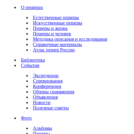
О пещерах
Естественные пещеры
Искусственные пещеры
Пещеры и жизнь
Пещеры и человек
Методика описания и исследования
Справочные материалы
Атлас пещер России
Библиотека
События
Экспедиции
Соревнования
Конференции
Обзоры снаряжения
Объявления
Новости
Полезные советы
Фото
Альбомы
Пещеры