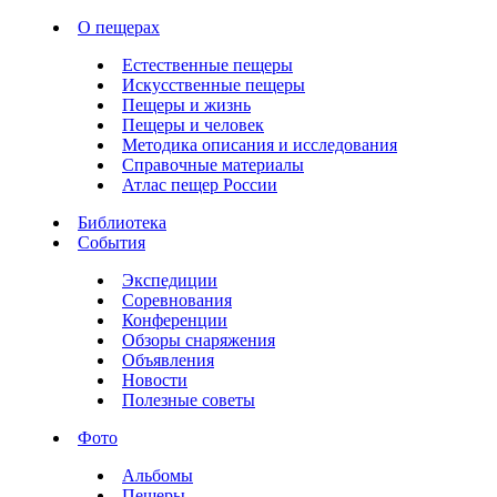
О пещерах
Естественные пещеры
Искусственные пещеры
Пещеры и жизнь
Пещеры и человек
Методика описания и исследования
Справочные материалы
Атлас пещер России
Библиотека
События
Экспедиции
Соревнования
Конференции
Обзоры снаряжения
Объявления
Новости
Полезные советы
Фото
Альбомы
Пещеры