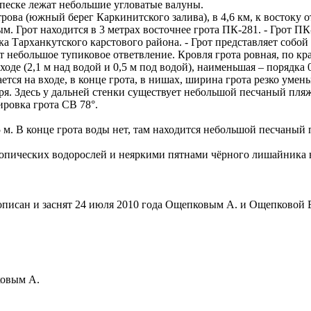
 песке лежат небольшие угловатые валуны.
трова (южный берег Каркинитского залива), в 4,6 км, к восток
 Грот находится в 3 метрах восточнее грота ПК-281. - Грот ПК
ка Тарханкутского карстового района. - Грот представляет соб
т небольшое тупиковое ответвление. Кровля грота ровная, по кр
ходе (2,1 м над водой и 0,5 м под водой), наименьшая – порядка 
ется на входе, в конце грота, в нишах, ширина грота резко умень
ря. Здесь у дальней стенки существует небольшой песчаный пляж
ровка грота СВ 78°.
5 м. В конце грота воды нет, там находится небольшой песчаный
ических водорослей и неяркими пятнами чёрного лишайника верр
т описан и заснят 24 июля 2010 года Ощепковым А. и Ощепковой Е
ковым А.