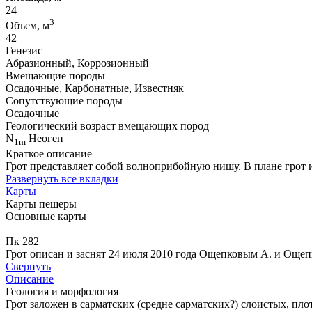
24
3
Объем, м
42
Генезис
Абразионный, Коррозионный
Вмещающие породы
Осадочные, Карбонатные, Известняк
Сопутствующие породы
Осадочные
Геологический возраст вмещающих пород
N
Неоген
1m
Краткое описание
Грот представляет собой волноприбойную нишу. В плане грот
Развернуть все вкладки
Карты
Карты пещеры
Основные карты
Пк 282
Грот описан и заснят 24 июля 2010 года Ощепковым А. и Ощеп
Свернуть
Описание
Геология и морфология
Грот заложен в сарматских (средне сарматских?) слоистых, пл