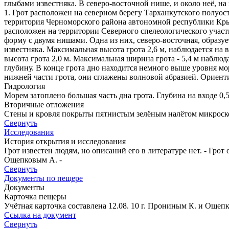
глыбами известняка. В северо-восточной нише, и около неё, на
1. Грот расположен на северном берегу Тарханкутского полуос
территория Черноморского района автономной республики Крым.
расположен на территории Северного спелеологического участ
форму с двумя нишами. Одна из них, северо-восточная, образуе
известняка. Максимальная высота грота 2,6 м, наблюдается на в
высота грота 2,0 м. Максимальная ширина грота - 5,4 м наблюда
глубину. В конце грота дно находится немного выше уровня мо
нижней части грота, они сглажены волновой абразией. Ориенти
Гидрология
Морем затоплено большая часть дна грота. Глубина на входе 0,
Вторичные отложения
Стены и кровля покрыты пятнистым зелёным налётом микроскоп
Свернуть
Исследования
История открытия и исследования
Грот известен людям, но описаний его в литературе нет. - Гро
Ощепковым А. -
Свернуть
Документы по пещере
Документы
Карточка пещеры
Учётная карточка составлена 12.08. 10 г. Прониным К. и Ощеп
Ссылка на документ
Свернуть