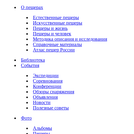
О пещерах
Естественные пещеры
Искусственные пещеры
Пещеры и жизнь
Пещеры и человек
Методика описания и исследования
Справочные материалы
Атлас пещер России
Библиотека
События
Экспедиции
Соревнования
Конференции
Обзоры снаряжения
Объявления
Новости
Полезные советы
Фото
Альбомы
Пещеры