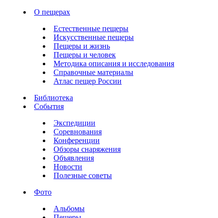
О пещерах
Естественные пещеры
Искусственные пещеры
Пещеры и жизнь
Пещеры и человек
Методика описания и исследования
Справочные материалы
Атлас пещер России
Библиотека
События
Экспедиции
Соревнования
Конференции
Обзоры снаряжения
Объявления
Новости
Полезные советы
Фото
Альбомы
Пещеры