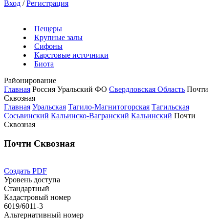
Вход
/
Регистрация
Пещеры
Крупные залы
Сифоны
Карстовые источники
Биота
Районирование
Главная
Россия
Уральский ФО
Свердловская Область
Почти
Сквозная
Главная
Уральская
Тагило-Магнитогорская
Тагильская
Сосьвинский
Кальинско-Вагранский
Кальинский
Почти
Сквозная
Почти Сквозная
Создать PDF
Уровень доступа
Стандартный
Кадастровый номер
6019/6011-3
Альтернативный номер