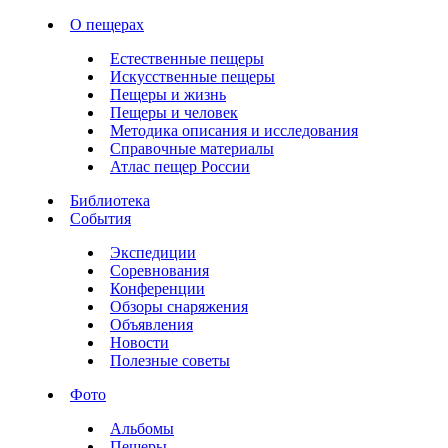
О пещерах
Естественные пещеры
Искусственные пещеры
Пещеры и жизнь
Пещеры и человек
Методика описания и исследования
Справочные материалы
Атлас пещер России
Библиотека
События
Экспедиции
Соревнования
Конференции
Обзоры снаряжения
Объявления
Новости
Полезные советы
Фото
Альбомы
Пещеры