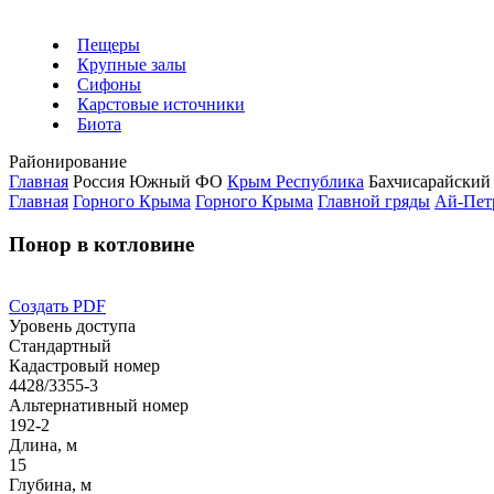
Пещеры
Крупные залы
Сифоны
Карстовые источники
Биота
Районирование
Главная
Россия
Южный ФО
Крым Республика
Бахчисарайский
Главная
Горного Крыма
Горного Крыма
Главной гряды
Ай-Пет
Понор в котловине
Создать PDF
Уровень доступа
Стандартный
Кадастровый номер
4428/3355-3
Альтернативный номер
192-2
Длина, м
15
Глубина, м