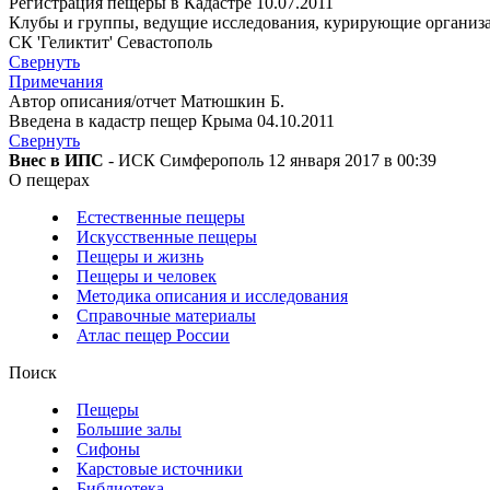
Регистрация пещеры в Кадастре 10.07.2011
Клубы и группы, ведущие исследования, курирующие организ
СК 'Геликтит' Севастополь
Свернуть
Примечания
Автор описания/отчет Матюшкин Б.
Введена в кадастр пещер Крыма 04.10.2011
Свернуть
Внес в ИПС
- ИСК Симферополь 12 января 2017 в 00:39
О пещерах
Естественные пещеры
Искусственные пещеры
Пещеры и жизнь
Пещеры и человек
Методика описания и исследования
Справочные материалы
Атлас пещер России
Поиск
Пещеры
Большие залы
Сифоны
Карстовые источники
Библиотека