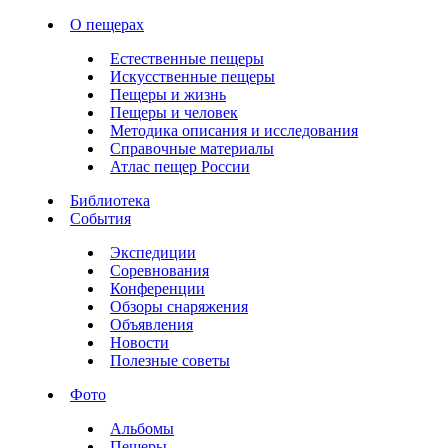
О пещерах
Естественные пещеры
Искусственные пещеры
Пещеры и жизнь
Пещеры и человек
Методика описания и исследования
Справочные материалы
Атлас пещер России
Библиотека
События
Экспедиции
Соревнования
Конференции
Обзоры снаряжения
Объявления
Новости
Полезные советы
Фото
Альбомы
Пещеры