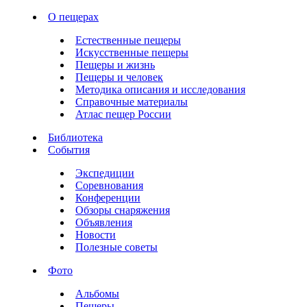
О пещерах
Естественные пещеры
Искусственные пещеры
Пещеры и жизнь
Пещеры и человек
Методика описания и исследования
Справочные материалы
Атлас пещер России
Библиотека
События
Экспедиции
Соревнования
Конференции
Обзоры снаряжения
Объявления
Новости
Полезные советы
Фото
Альбомы
Пещеры