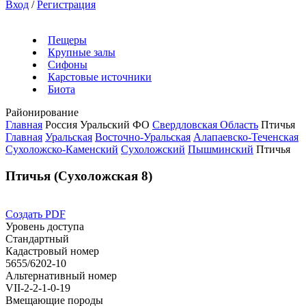
Вход
/
Регистрация
Пещеры
Крупные залы
Сифоны
Карстовые источники
Биота
Районирование
Главная
Россия
Уральский ФО
Свердловская Область
Птичья
Главная
Уральская
Восточно-Уральская
Алапаевско-Теченская
Сухоложско-Каменский
Сухоложский
Пышминский
Птичья
Птичья (Сухоложская 8)
Создать PDF
Уровень доступа
Стандартный
Кадастровый номер
5655/6202-10
Альтернативный номер
VII-2-2-1-0-19
Вмещающие породы