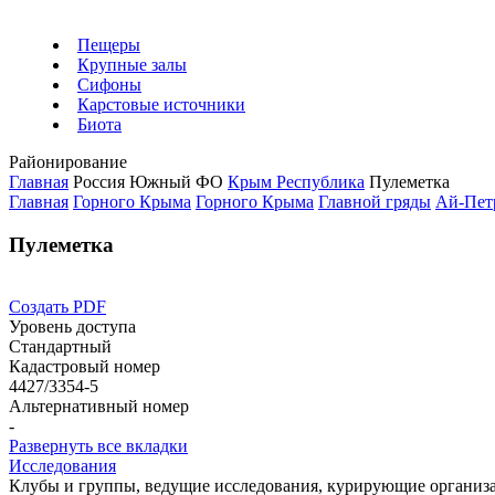
Пещеры
Крупные залы
Сифоны
Карстовые источники
Биота
Районирование
Главная
Россия
Южный ФО
Крым Республика
Пулеметка
Главная
Горного Крыма
Горного Крыма
Главной гряды
Ай-Пет
Пулеметка
Создать PDF
Уровень доступа
Стандартный
Кадастровый номер
4427/3354-5
Альтернативный номер
-
Развернуть все вкладки
Исследования
Клубы и группы, ведущие исследования, курирующие организ