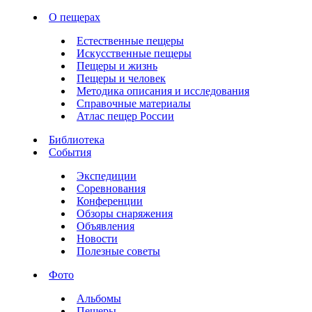
О пещерах
Естественные пещеры
Искусственные пещеры
Пещеры и жизнь
Пещеры и человек
Методика описания и исследования
Справочные материалы
Атлас пещер России
Библиотека
События
Экспедиции
Соревнования
Конференции
Обзоры снаряжения
Объявления
Новости
Полезные советы
Фото
Альбомы
Пещеры