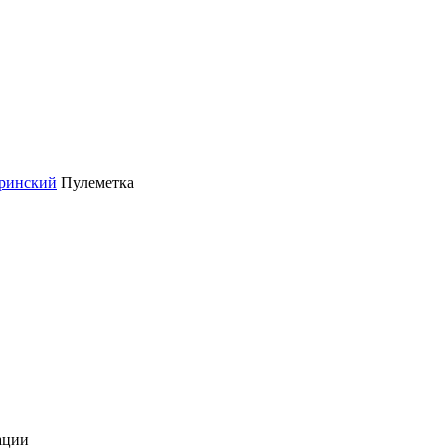
ринский
Пулеметка
ации