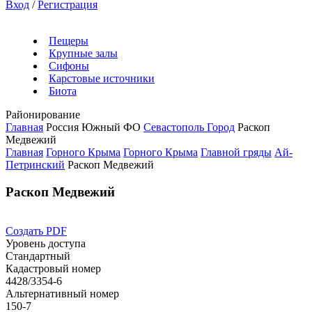
Вход
/
Регистрация
Пещеры
Крупные залы
Сифоны
Карстовые источники
Биота
Районирование
Главная
Россия
Южный ФО
Севастополь Город
Раскоп
Медвежий
Главная
Горного Крыма
Горного Крыма
Главной гряды
Ай-
Петринский
Раскоп Медвежий
Раскоп Медвежий
Создать PDF
Уровень доступа
Стандартный
Кадастровый номер
4428/3354-6
Альтернативный номер
150-7