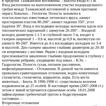
в пределах Талаканской котловины. - Высота входа 871 м.
Вход расположен на выположенном участке водораздельного
гребня между Талаканской котловиной и левым притоком
оврага Ховалых. - Геология. Полость заложена в
толстослоистых известняках титонского яруса, азимут
простирания пластов 80-260°, азимут падения 350°, угол
падения 30°. Вход и восходящие колодцы заложены вдоль оси
тектонических нарушений с азимутом 20-200°. - Входной
колодец диаметром 1-1.5 м глубиной около 5 м, входит в
галерею шириной 1 – 0,6 м, высотой до 0,9 м, вытянутую по
азимуту 80-260°. Имеется до 4-х восходящих колодцев по 3-4
м высотой. Дно галереи завалено глыбами диаметром до 20-30
см вперемешку с костями. Рядом с входным колодцем
прослеживается заваленное глыбами продолжение в глубину с
натечными ребрами, уходящими под навал. - КЭп. -
Гидрология. Полость сухая, питание рассеянное,
инфильтрационное. - Отложения. В донной части имеются
провально-гравитационные отложения, водно-хемогенные:
сталактиты, сталагмиты, корралиты, коры. Есть кости
животных. - Биота. В 1996-1998 гг. существовала колония
подковоносов до 25 особей. В настоящее время (2007-2008 гг.)
летом и зимой встречаются единичные особи. 18.01.2008
зафиксирован гребенчатый тритон в бодрствующем
состоянии. -
Вторичные отложения