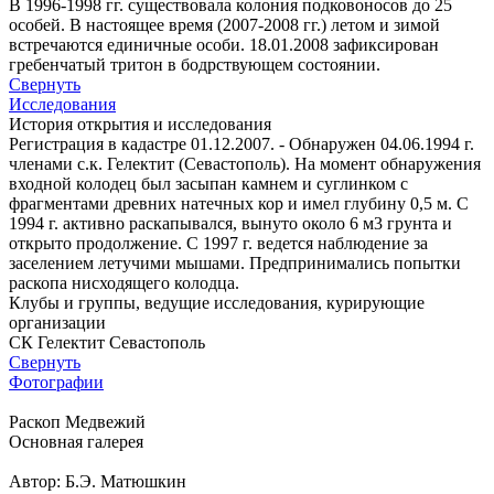
В 1996-1998 гг. существовала колония подковоносов до 25
особей. В настоящее время (2007-2008 гг.) летом и зимой
встречаются единичные особи. 18.01.2008 зафиксирован
гребенчатый тритон в бодрствующем состоянии.
Свернуть
Исследования
История открытия и исследования
Регистрация в кадастре 01.12.2007. - Обнаружен 04.06.1994 г.
членами с.к. Гелектит (Севастополь). На момент обнаружения
входной колодец был засыпан камнем и суглинком с
фрагментами древних натечных кор и имел глубину 0,5 м. С
1994 г. активно раскапывался, вынуто около 6 м3 грунта и
открыто продолжение. С 1997 г. ведется наблюдение за
заселением летучими мышами. Предпринимались попытки
раскопа нисходящего колодца.
Клубы и группы, ведущие исследования, курирующие
организации
СК Гелектит Севастополь
Свернуть
Фотографии
Раскоп Медвежий
Основная галерея
Автор: Б.Э. Матюшкин