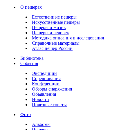
О пещерах
Естественные пещеры
Искусственные пещеры
Пещеры и жизнь
Пещеры и человек
Методика описания и исследования
Справочные материалы
Атлас пещер России
Библиотека
События
Экспедиции
Соревнования
Конференции
Обзоры снаряжения
Объявления
Новости
Полезные советы
Фото
Альбомы
Пещеры