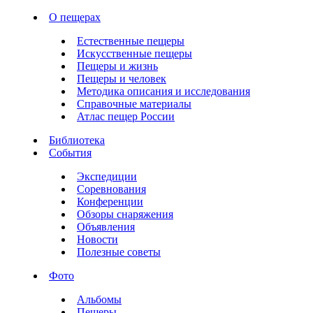
О пещерах
Естественные пещеры
Искусственные пещеры
Пещеры и жизнь
Пещеры и человек
Методика описания и исследования
Справочные материалы
Атлас пещер России
Библиотека
События
Экспедиции
Соревнования
Конференции
Обзоры снаряжения
Объявления
Новости
Полезные советы
Фото
Альбомы
Пещеры