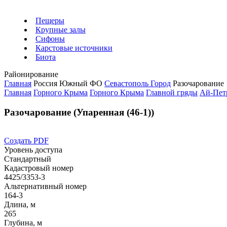
Пещеры
Крупные залы
Сифоны
Карстовые источники
Биота
Районирование
Главная
Россия
Южный ФО
Севастополь Город
Разочарование
Главная
Горного Крыма
Горного Крыма
Главной гряды
Ай-Пет
Разочарование (Упаренная (46-1))
Создать PDF
Уровень доступа
Стандартный
Кадастровый номер
4425/3353-3
Альтернативный номер
164-3
Длина, м
265
Глубина, м