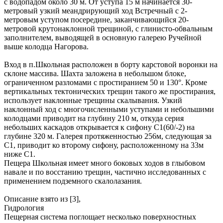
с водопадом около 30 м. От уступа 15 м начинается 30-
метровый узкий меандрирующий ход Встречный с 2-
метровым уступом посередине, заканчивающийся 20-
метровой крутонаклонной трещиной, с глинисто-обвальным
заполнителем, выводящей в основную галерею Ручейной
выше колодца Нагорова.
Вход в п.Школьная расположен в борту карстовой воронки на
склоне массива. Шахта заложена в небольшом блоке,
ограниченном разломами с простиранием 50 и 130°. Кроме
вертикальных тектонических трещин такого же простирания,
использует наклонные трещины скалывания. Узкий
наклонный ход с многочисленными уступами и небольшими
колодцами приводит на глубину 210 м, откуда серия
небольших каскадов открывается к сифону С1(60/-2) на
глубине 320 м. Галерея протяженностью 256м, следующая за
С1, приводит ко второму сифону, расположенному на 33м
ниже С1.
Пещера Школьная имеет много боковых ходов в глыбовом
навале и по восстанию трещин, частично исследованных с
применением подземного скалолазания.
Описание взято из [3],
Гидрология
Пещерная система поглощает несколько поверхностных