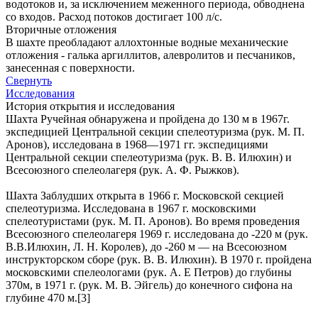
водотоков и, за исключением меженного периода, обводнена
со входов. Расход потоков достигает 100 л/с.
Вторичные отложения
В шахте преобладают аллохтонные водные механические
отложения - галька аргиллитов, алевролитов и песчаников,
занесенная с поверхности.
Свернуть
Исследования
История открытия и исследования
Шахта Ручейная обнаружена и пройдена до 130 м в 1967г.
экспедицией Центральной секции спелеотуризма (рук. М. П.
Аронов), исследована в 1968—1971 гг. экспедициями
Центральной секции спелеотуризма (рук. В. В. Илюхин) и
Всесоюзного спелеолагеря (рук. А. Ф. Рыжков).
Шахта Заблудших открыта в 1966 г. Московской секцией
спелеотуризма. Исследована в 1967 г. московскими
спелеотуристами (рук. М. П. Аронов). Во время проведения
Всесоюзного спелеолагеря 1969 г. исследована до -220 м (рук.
В.В.Илюхин, Л. Н. Королев), до -260 м — на Всесоюзном
инструкторском сборе (рук. В. В. Илюхин). В 1970 г. пройдена
московскими спелеологами (рук. А. Е Петров) до глубины
370м, в 1971 г. (рук. М. В. Эйгель) до конечного сифона на
глубине 470 м.[3]