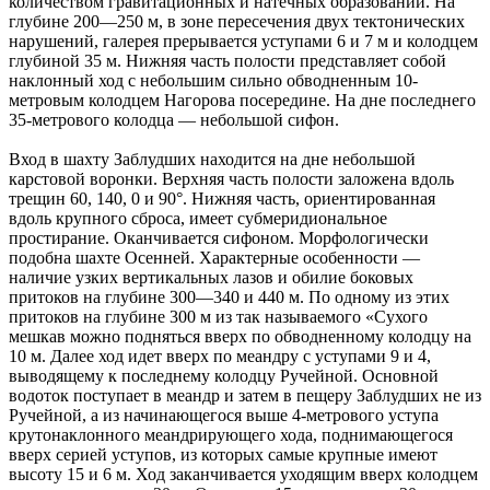
количеством гравитационных и натечных образований. На
глубине 200—250 м, в зоне пересечения двух тектонических
нарушений, галерея прерывается уступами 6 и 7 м и колодцем
глубиной 35 м. Нижняя часть полости представляет собой
наклонный ход с небольшим сильно обводненным 10-
метровым колодцем Нагорова посередине. На дне последнего
35-метрового колодца — небольшой сифон.
Вход в шахту Заблудших находится на дне небольшой
карстовой воронки. Верхняя часть полости заложена вдоль
трещин 60, 140, 0 и 90°. Нижняя часть, ориентированная
вдоль крупного сброса, имеет субмеридиональное
простирание. Оканчивается сифоном. Морфологически
подобна шахте Осенней. Характерные особенности —
наличие узких вертикальных лазов и обилие боковых
притоков на глубине 300—340 и 440 м. По одному из этих
притоков на глубине 300 м из так называемого «Сухого
мешкав можно подняться вверх по обводненному колодцу на
10 м. Далее ход идет вверх по меандру с уступами 9 и 4,
выводящему к последнему колодцу Ручейной. Основной
водоток поступает в меандр и затем в пещеру Заблудших не из
Ручейной, а из начинающегося выше 4-метрового уступа
крутонаклонного меандрирующего хода, поднимающегося
вверх серией уступов, из которых самые крупные имеют
высоту 15 и 6 м. Ход заканчивается уходящим вверх колодцем