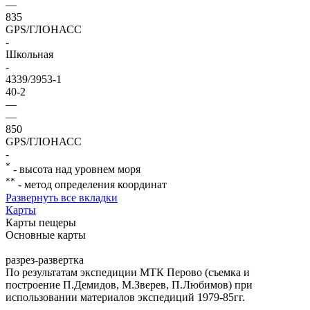
—
835
GPS/ГЛОНАСС
-
Школьная
-
4339/3953-1
40-2
—
—
850
GPS/ГЛОНАСС
-
*
- высота над уровнем моря
**
- метод определения координат
Развернуть все вкладки
Карты
Карты пещеры
Основные карты
разрез-развертка
По результатам экспедиции МТК Перово (съемка и
построение П.Демидов, М.Зверев, П.Любимов) при
использовании материалов экспедиций 1979-85гг.