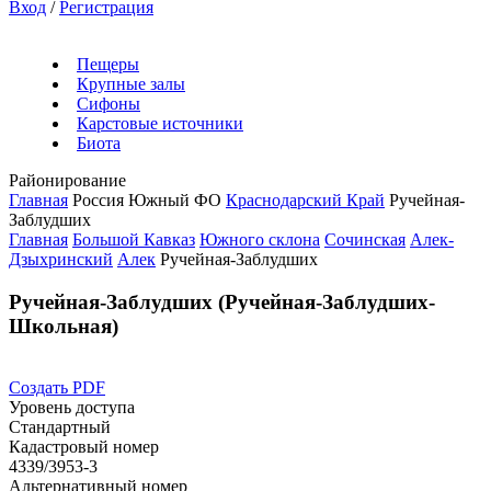
Вход
/
Регистрация
Пещеры
Крупные залы
Сифоны
Карстовые источники
Биота
Районирование
Главная
Россия
Южный ФО
Краснодарский Край
Ручейная-
Заблудших
Главная
Большой Кавказ
Южного склона
Сочинская
Алек-
Дзыхринский
Алек
Ручейная-Заблудших
Ручейная-Заблудших (Ручейная-Заблудших-
Школьная)
Создать PDF
Уровень доступа
Стандартный
Кадастровый номер
4339/3953-3
Альтернативный номер