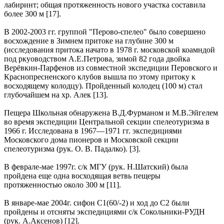
лабиринт; общая протяженность нового участка составила
более 300 м [17].
В 2002-2003 гг. группой "Перово-спелео" было совершено
восхождение в Зимнем притоке на глубине 300 м
(исследования притока начато в 1978 г. московской коамндой
под ркуоводством А.Е.Петрова, зимой 82 года двойка
Верёвкин-Парфенов из совместной экспедиции Перовского и
Краснопресненского клубов вышла по этому притоку к
восходящему колодцу). Пройденный колодец (100 м) стал
глубочайшем на хр. Алек [13].
Пещера Школьная обнаружена В.Д.Фурманом и М.В.Эйгелем
во время экспедиции Центральной секции спелеотуризма в
1966 г. Исследована в 1967—1971 гг. экспедициями
Московского дома пионеров и Московской секции
спелеотуризма (рук. О. В. Падалко). [3].
В феврале-мае 1997г. с/к МГУ (рук. Н.Шатский) была
пройдена еще одна восходящая ветвь пещеры
протяженностью около 300 м [11].
В январе-мае 2004г. сифон С1(60/-2) и ход до С2 были
пройдены и отсняты экспедициями с/к Сокольники-РУДН
(рук. А.Аксенов) [12].