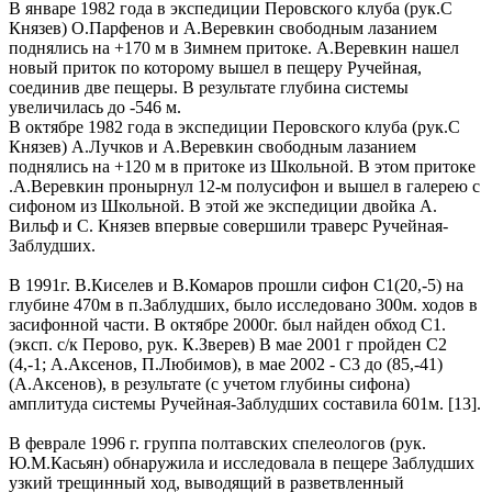
В январе 1982 года в экспедиции Перовского клуба (рук.С
Князев) О.Парфенов и А.Веревкин свободным лазанием
поднялись на +170 м в Зимнем притоке. А.Веревкин нашел
новый приток по которому вышел в пещеру Ручейная,
соединив две пещеры. В результате глубина системы
увеличилась до -546 м.
В октябре 1982 года в экспедиции Перовского клуба (рук.С
Князев) А.Лучков и А.Веревкин свободным лазанием
поднялись на +120 м в притоке из Школьной. В этом притоке
.А.Веревкин пронырнул 12-м полусифон и вышел в галерею с
сифоном из Школьной. В этой же экспедиции двойка А.
Вильф и С. Князев впервые совершили траверс Ручейная-
Заблудших.
В 1991г. В.Киселев и В.Комаров прошли сифон С1(20,-5) на
глубине 470м в п.Заблудших, было исследовано 300м. ходов в
засифонной части. В октябре 2000г. был найден обход C1.
(эксп. с/к Перово, рук. К.Зверев) В мае 2001 г пройден С2
(4,-1; А.Аксенов, П.Любимов), в мае 2002 - С3 до (85,-41)
(А.Аксенов), в результате (с учетом глубины сифона)
амплитуда системы Ручейная-Заблудших составила 601м. [13].
В феврале 1996 г. группа полтавских спелеологов (рук.
Ю.М.Касьян) обнаружила и исследовала в пещере Заблудших
узкий трещинный ход, выводящий в разветвленный