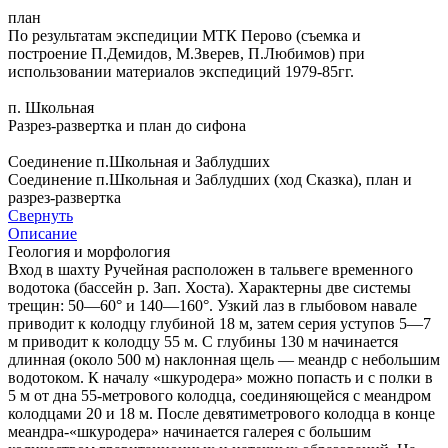
план
По результатам экспедиции МТК Перово (съемка и
построение П.Демидов, М.Зверев, П.Любимов) при
использовании материалов экспедиций 1979-85гг.
п. Школьная
Разрез-развертка и план до сифона
Соединение п.Школьная и Заблудших
Соединение п.Школьная и Заблудших (ход Сказка), план и
разрез-развертка
Свернуть
Описание
Геология и морфология
Вход в шахту Ручейная расположен в тальвеге временного
водотока (бассейн р. Зап. Хоста). Характерны две системы
трещин: 50—60° и 140—160°. Узкий лаз в глыбовом навале
приводит к колодцу глубиной 18 м, затем серия уступов 5—7
м приводит к колодцу 55 м. С глубины 130 м начинается
длинная (около 500 м) наклонная щель — меандр с небольшим
водотоком. К началу «шкуродера» можно попасть и с полки в
5 м от дна 55-метрового колодца, соединяющейся с меандром
колодцами 20 и 18 м. После девятиметрового колодца в конце
меандра-«шкуродера» начинается галерея с большим