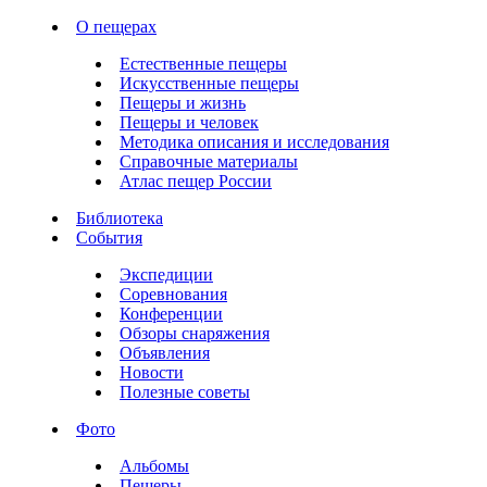
О пещерах
Естественные пещеры
Искусственные пещеры
Пещеры и жизнь
Пещеры и человек
Методика описания и исследования
Справочные материалы
Атлас пещер России
Библиотека
События
Экспедиции
Соревнования
Конференции
Обзоры снаряжения
Объявления
Новости
Полезные советы
Фото
Альбомы
Пещеры