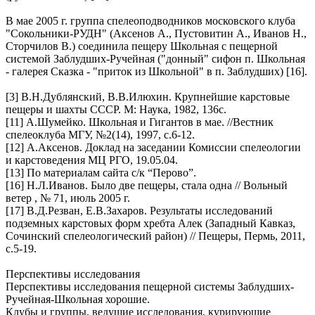
В мае 2005 г. группа спелеоподводников московского клуба
"Сокольники-РУДН" (Аксенов А., Пустовитин А., Иванов Н.,
Сторчилов В.) соединила пещеру Школьная с пещерной
системой Заблудших-Ручейная ("донный" сифон п. Школьная
- галерея Сказка - "приток из Школьной" в п. Заблудших) [16].
[3] В.Н.Дублянский, В.В.Илюхин. Крупнейшие карстовые
пещеры и шахты СССР. М: Наука, 1982, 136с.
[11] А.Шумейко. Школьная и Гигантов в мае. //Вестник
спелеоклуба МГУ, №2(14), 1997, с.6-12.
[12] А.Аксенов. Доклад на заседании Комиссии спелеологии
и карстоведения МЦ РГО, 19.05.04.
[13] По материалам сайта с/к “Перово”.
[16] Н.Л.Иванов. Было две пещеры, стала одна // Вольный
ветер , № 71, июль 2005 г.
[17] В.Д.Резван, Е.В.Захаров. Результаты исследований
подземных карстовых форм хребта Алек (Западный Кавказ,
Сочинский спелеологический район) // Пещеры, Пермь, 2011,
с.5-19.
Перспективы исследования
Перспективы исследования пещерной системы Заблудших-
Ручейная-Школьная хорошие.
Клубы и группы, ведущие исследования, курирующие