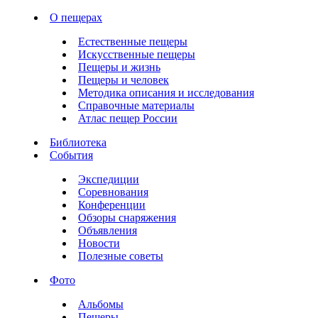
О пещерах
Естественные пещеры
Искусственные пещеры
Пещеры и жизнь
Пещеры и человек
Методика описания и исследования
Справочные материалы
Атлас пещер России
Библиотека
События
Экспедиции
Соревнования
Конференции
Обзоры снаряжения
Объявления
Новости
Полезные советы
Фото
Альбомы
Пещеры