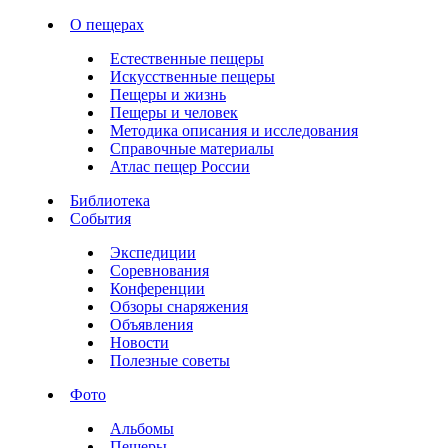
О пещерах
Естественные пещеры
Искусственные пещеры
Пещеры и жизнь
Пещеры и человек
Методика описания и исследования
Справочные материалы
Атлас пещер России
Библиотека
События
Экспедиции
Соревнования
Конференции
Обзоры снаряжения
Объявления
Новости
Полезные советы
Фото
Альбомы
Пещеры