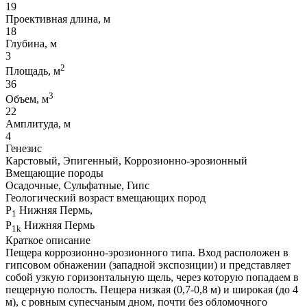
19
Проективная длина, м
18
Глубина, м
3
2
Площадь, м
36
3
Объем, м
22
Амплитуда, м
4
Генезис
Карстовый, Эпигенный, Коррозионно-эрозионный
Вмещающие породы
Осадочные, Сульфатные, Гипс
Геологический возраст вмещающих пород
P
Нижняя Пермь,
1
P
Нижняя Пермь
1k
Краткое описание
Пещера коррозионно-эрозионного типа. Вход расположен в
гипсовом обнажении (западной экспозиции) и представляет
собой узкую горизонтальную щель, через которую попадаем в
пещерную полость. Пещера низкая (0,7-0,8 м) и широкая (до 4
м), с ровным супесчаным дном, почти без обломочного