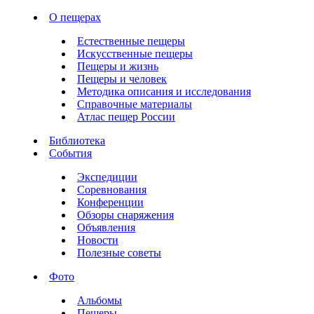
О пещерах
Естественные пещеры
Искусственные пещеры
Пещеры и жизнь
Пещеры и человек
Методика описания и исследования
Справочные материалы
Атлас пещер России
Библиотека
События
Экспедиции
Соревнования
Конференции
Обзоры снаряжения
Объявления
Новости
Полезные советы
Фото
Альбомы
Пещеры