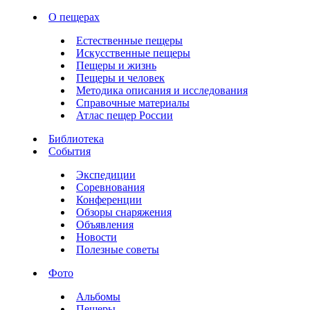
О пещерах
Естественные пещеры
Искусственные пещеры
Пещеры и жизнь
Пещеры и человек
Методика описания и исследования
Справочные материалы
Атлас пещер России
Библиотека
События
Экспедиции
Соревнования
Конференции
Обзоры снаряжения
Объявления
Новости
Полезные советы
Фото
Альбомы
Пещеры