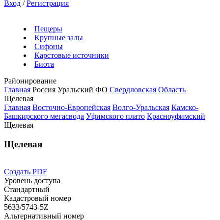
Вход
/
Регистрация
Пещеры
Крупные залы
Сифоны
Карстовые источники
Биота
Районирование
Главная
Россия
Уральский ФО
Свердловская Область
Щелевая
Главная
Восточно-Европейская
Волго-Уральская
Камско-
Башкирского мегасвода
Уфимского плато
Красноуфимский
Щелевая
Щелевая
Создать PDF
Уровень доступа
Стандартный
Кадастровый номер
5633/5743-5Z
Альтернативный номер