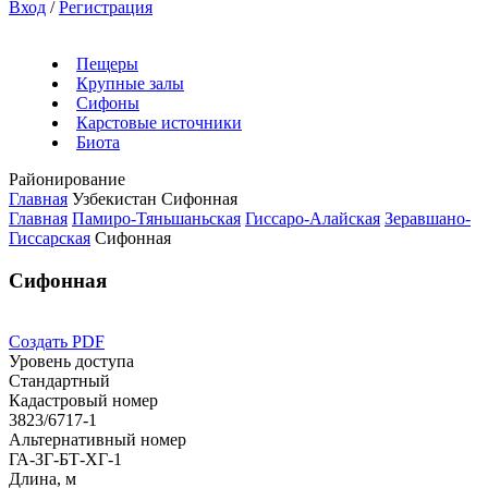
Вход
/
Регистрация
Пещеры
Крупные залы
Сифоны
Карстовые источники
Биота
Районирование
Главная
Узбекистан
Сифонная
Главная
Памиро-Тяньшаньская
Гиссаро-Алайская
Зеравшано-
Гиссарская
Сифонная
Сифонная
Создать PDF
Уровень доступа
Стандартный
Кадастровый номер
3823/6717-1
Альтернативный номер
ГА-ЗГ-БТ-ХГ-1
Длина, м