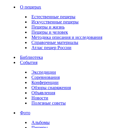
О пещерах
Естественные пещеры
Искусственные пещеры
Пещеры и жизнь
Пещеры и человек
Методика описания и исследования
Справочные материалы
Атлас пещер России
Библиотека
События
Экспедиции
Соревнования
Конференции
Обзоры снаряжения
Объявления
Новости
Полезные советы
Фото
Альбомы
Пещеры