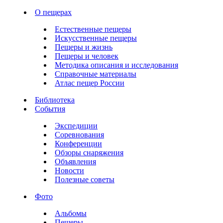
О пещерах
Естественные пещеры
Искусственные пещеры
Пещеры и жизнь
Пещеры и человек
Методика описания и исследования
Справочные материалы
Атлас пещер России
Библиотека
События
Экспедиции
Соревнования
Конференции
Обзоры снаряжения
Объявления
Новости
Полезные советы
Фото
Альбомы
Пещеры