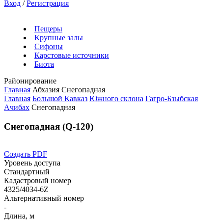
Вход
/
Регистрация
Пещеры
Крупные залы
Сифоны
Карстовые источники
Биота
Районирование
Главная
Абхазия
Снегопадная
Главная
Большой Кавказ
Южного склона
Гагро-Бзыбская
Ачибах
Снегопадная
Снегопадная (Q-120)
Создать PDF
Уровень доступа
Стандартный
Кадастровый номер
4325/4034-6Z
Альтернативный номер
-
Длина, м