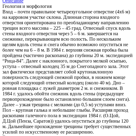
Описание
Геология и морфология
Вход – почти правильное четырехугольное отверстие (4x6 м)
на карровом участке склона. Длинная сторона входного
отверстия ориентирована по преобладающему направлению
трещин всего массива – 225 – 45 град. Отвесный спуск вдоль
стены входного отверстия через 5 – 6 м. завершается на
снежнике, перекрывающем всю полость. По нескольким
щелям вдоль стены и снега обычно возможно опуститься не
более чем на 6 – 8 м. В 1984 г. верхняя снежная пробка была
пройдена (частично раскопана) до глубины 20 м. экспедицией
“Рица-84”. Далее с наклонного, покрытого мелкой осыпью,
уступа – отвесный колодец 35 м до Снегопадного зала. Этот
зал фактически представляет собой крутонаклонную
поверхность следующей снежной пробки, в нижнем конце
которой следующий отвесный колодец (около 40 м). Дно –
ровная площадка с лужей диаметром 2 м. и снежником. В
1984 г. удалось обойти снежник вдоль стены (предыдущее
первопрохождение было остановлено большим слоем снега).
Далее – узкая трещина с мелкими (до 0,5 м) уступами вниз.
Пол – крупная галька и небольшие глыбы. Расширяя проход
раскопами галечного пола в экспедиции 1984 г. (О.Цой,
Д.Цой (Пенза, Саратов)) удалось опуститься до глубины 120
м. Дальнейшее прохождение трещины требует существенных
усилий по искусственному ее расширению.