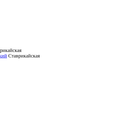
рикайская
кий
Ставрикайская