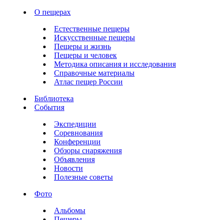
О пещерах
Естественные пещеры
Искусственные пещеры
Пещеры и жизнь
Пещеры и человек
Методика описания и исследования
Справочные материалы
Атлас пещер России
Библиотека
События
Экспедиции
Соревнования
Конференции
Обзоры снаряжения
Объявления
Новости
Полезные советы
Фото
Альбомы
Пещеры