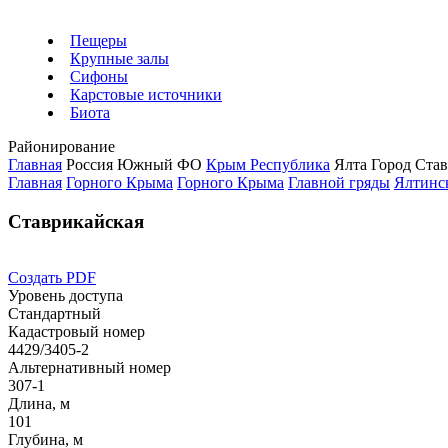
Пещеры
Крупные залы
Сифоны
Карстовые источники
Биота
Районирование
Главная
Россия
Южный ФО
Крым Республика
Ялта Город
Став
Главная
Горного Крыма
Горного Крыма
Главной гряды
Ялтинс
Ставрикайская
Создать PDF
Уровень доступа
Стандартный
Кадастровый номер
4429/3405-2
Альтернативный номер
307-1
Длина, м
101
Глубина, м