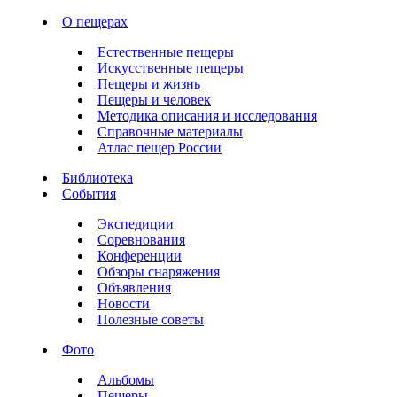
О пещерах
Естественные пещеры
Искусственные пещеры
Пещеры и жизнь
Пещеры и человек
Методика описания и исследования
Справочные материалы
Атлас пещер России
Библиотека
События
Экспедиции
Соревнования
Конференции
Обзоры снаряжения
Объявления
Новости
Полезные советы
Фото
Альбомы
Пещеры