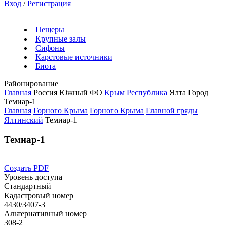
Вход
/
Регистрация
Пещеры
Крупные залы
Сифоны
Карстовые источники
Биота
Районирование
Главная
Россия
Южный ФО
Крым Республика
Ялта Город
Темиар-1
Главная
Горного Крыма
Горного Крыма
Главной гряды
Ялтинский
Темиар-1
Темиар-1
Создать PDF
Уровень доступа
Стандартный
Кадастровый номер
4430/3407-3
Альтернативный номер
308-2