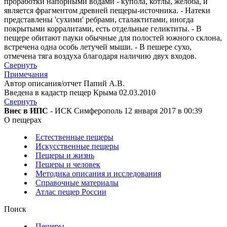
проработки напорными водами - купола, котлы, желоба, и
является фрагментом древней пещеры-источника. - Натеки
представлены 'сухими' ребрами, сталактитами, иногда
покрытыми корралитами, есть отдельные геликтиты. - В
пещере обитают пауки обычные для полостей южного склона,
встречена одна особь летучей мыши. - В пешере сухо,
отмечена тяга воздуха благодаря наличию двух входов.
Свернуть
Примечания
Автор описания/отчет Папий А.В.
Введена в кадастр пещер Крыма 02.03.2010
Свернуть
Внес в ИПС
- ИСК Симферополь 12 января 2017 в 00:39
О пещерах
Естественные пещеры
Искусственные пещеры
Пещеры и жизнь
Пещеры и человек
Методика описания и исследования
Справочные материалы
Атлас пещер России
Поиск
Пещеры