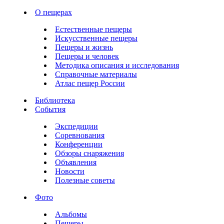
О пещерах
Естественные пещеры
Искусственные пещеры
Пещеры и жизнь
Пещеры и человек
Методика описания и исследования
Справочные материалы
Атлас пещер России
Библиотека
События
Экспедиции
Соревнования
Конференции
Обзоры снаряжения
Объявления
Новости
Полезные советы
Фото
Альбомы
Пещеры