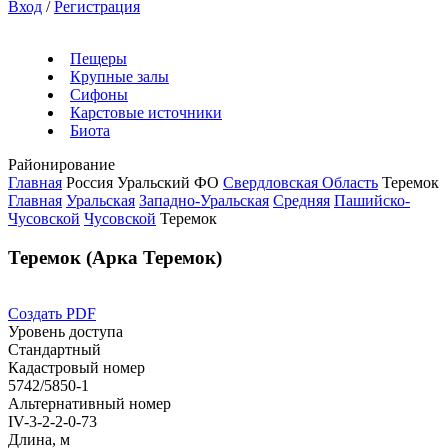
Вход
/
Регистрация
Пещеры
Крупные залы
Сифоны
Карстовые источники
Биота
Районирование
Главная
Россия
Уральский ФО
Свердловская Область
Теремок
Главная
Уральская
Западно-Уральская
Средняя
Пашийско-
Чусовской
Чусовской
Теремок
Теремок (Арка Теремок)
Создать PDF
Уровень доступа
Стандартный
Кадастровый номер
5742/5850-1
Альтернативный номер
IV-3-2-2-0-73
Длина, м