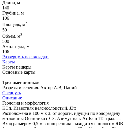
Длина, м
140
Глубина, м
106
2
Площадь, м
50
3
Объем, м
500
Амплитуда, м
106
Развернуть все вкладки
Карты
Карты пещеры
Основные карты
Трех именинников
Разрезы и сечения. Автор А.В, Папий
Свернуть
Описание
Геология и морфология
КЭп. Известняк неяснослоистый, J3tt
Расположена в 100 м к З. от дороги, идущей по водоразделу
котловины Осинника с СЗ. Азимут на г. Ат-Баш 115 град. - -
Вход размером 0,5 м в поперечнике находится в пологом ЮВ