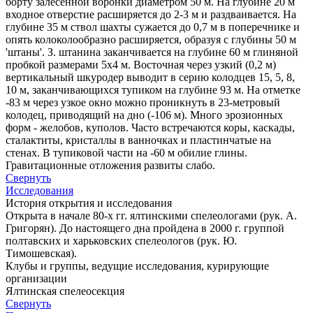
борту залесенной воронки диаметром 50 м. На глубине 20 м
входное отверстие расширяется до 2-3 м и раздваивается. На
глубине 35 м ствол шахты сужается до 0,7 м в поперечнике и
опять колоколообразно расширяется, образуя с глубины 50 м
'штаны'. З. штанина заканчивается на глубине 60 м глиняной
пробкой размерами 5х4 м. Восточная через узкий (0,2 м)
вертикальный шкуродер выводит в серию колодцев 15, 5, 8,
10 м, заканчивающихся тупиком на глубине 93 м. На отметке
-83 м через узкое окно можно проникнуть в 23-метровый
колодец, приводящий на дно (-106 м). Много эрозионных
форм - желобов, куполов. Часто встречаются коры, каскады,
сталактиты, кристаллы в ванночках и пластинчатые на
стенах. В тупиковой части на -60 м обилие глины.
Гравитационные отложения развиты слабо.
Свернуть
Исследования
История открытия и исследования
Открыта в начале 80-х гг. ялтинскими спелеологами (рук. А.
Григорян). До настоящего дна пройдена в 2000 г. группой
полтавских и харьковских спелеологов (рук. Ю.
Тимошевская).
Клубы и группы, ведущие исследования, курирующие
организации
Ялтинская спелеосекция
Свернуть