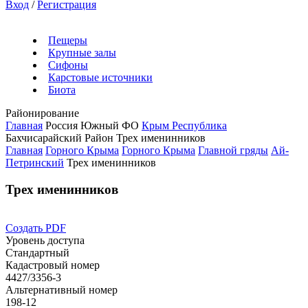
Вход
/
Регистрация
Пещеры
Крупные залы
Сифоны
Карстовые источники
Биота
Районирование
Главная
Россия
Южный ФО
Крым Республика
Бахчисарайский Район
Трех именинников
Главная
Горного Крыма
Горного Крыма
Главной гряды
Ай-
Петринский
Трех именинников
Трех именинников
Создать PDF
Уровень доступа
Стандартный
Кадастровый номер
4427/3356-3
Альтернативный номер
198-12