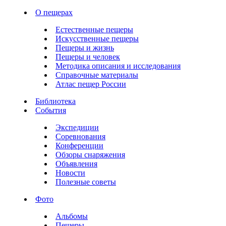
О пещерах
Естественные пещеры
Искусственные пещеры
Пещеры и жизнь
Пещеры и человек
Методика описания и исследования
Справочные материалы
Атлас пещер России
Библиотека
События
Экспедиции
Соревнования
Конференции
Обзоры снаряжения
Объявления
Новости
Полезные советы
Фото
Альбомы
Пещеры