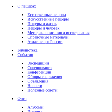
О пещерах
Естественные пещеры
Искусственные пещеры
Пещеры и жизнь
Пещеры и человек
Методика описания и исследования
Справочные материалы
Атлас пещер России
Библиотека
События
Экспедиции
Соревнования
Конференции
Обзоры снаряжения
Объявления
Новости
Полезные советы
Фото
Альбомы
Пещеры