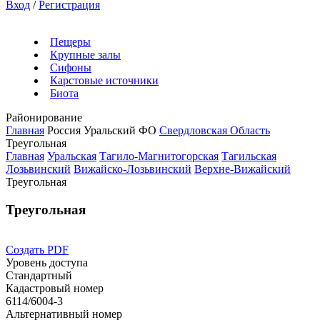
Вход
/
Регистрация
Пещеры
Крупные залы
Сифоны
Карстовые источники
Биота
Районирование
Главная
Россия
Уральский ФО
Свердловская Область
Треугольная
Главная
Уральская
Тагило-Магнитогорская
Тагильская
Лозьвинский
Вижайско-Лозьвинский
Верхне-Вижайский
Треугольная
Треугольная
Создать PDF
Уровень доступа
Стандартный
Кадастровый номер
6114/6004-3
Альтернативный номер