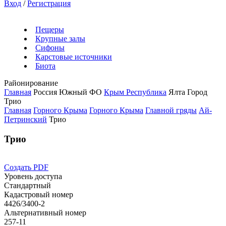
Вход
/
Регистрация
Пещеры
Крупные залы
Сифоны
Карстовые источники
Биота
Районирование
Главная
Россия
Южный ФО
Крым Республика
Ялта Город
Трио
Главная
Горного Крыма
Горного Крыма
Главной гряды
Ай-
Петринский
Трио
Трио
Создать PDF
Уровень доступа
Стандартный
Кадастровый номер
4426/3400-2
Альтернативный номер
257-11