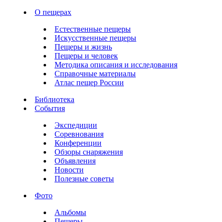
О пещерах
Естественные пещеры
Искусственные пещеры
Пещеры и жизнь
Пещеры и человек
Методика описания и исследования
Справочные материалы
Атлас пещер России
Библиотека
События
Экспедиции
Соревнования
Конференции
Обзоры снаряжения
Объявления
Новости
Полезные советы
Фото
Альбомы
Пещеры