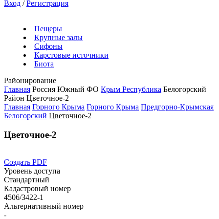
Вход
/
Регистрация
Пещеры
Крупные залы
Сифоны
Карстовые источники
Биота
Районирование
Главная
Россия
Южный ФО
Крым Республика
Белогорский
Район
Цветочное-2
Главная
Горного Крыма
Горного Крыма
Предгорно-Крымская
Белогорский
Цветочное-2
Цветочное-2
Создать PDF
Уровень доступа
Стандартный
Кадастровый номер
4506/3422-1
Альтернативный номер
-