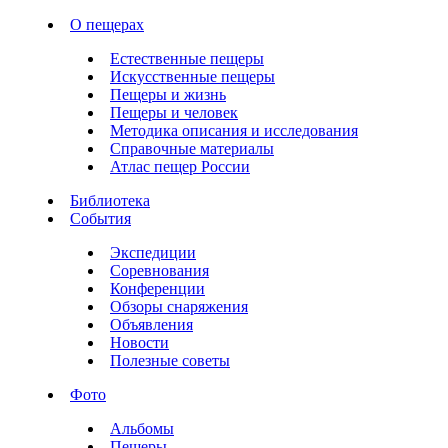
О пещерах
Естественные пещеры
Искусственные пещеры
Пещеры и жизнь
Пещеры и человек
Методика описания и исследования
Справочные материалы
Атлас пещер России
Библиотека
События
Экспедиции
Соревнования
Конференции
Обзоры снаряжения
Объявления
Новости
Полезные советы
Фото
Альбомы
Пещеры