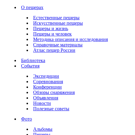
О пещерах
Естественные пещеры
Искусственные пещеры
Пещеры и жизнь
Пещеры и человек
Методика описания и исследования
Справочные материалы
Атлас пещер России
Библиотека
События
Экспедиции
Соревнования
Конференции
Обзоры снаряжения
Объявления
Новости
Полезные советы
Фото
Альбомы
Пещеры