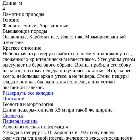
Длина, м
4
Памятник природы
Генезис
Флювиогенный, Абразионный
Вмещающие породы
Осадочные, Карбонатные, Известняк, Мраморизованный
известняк
Краткое описание
Небольшая по размеру и выбита волнами у подножия утеса,
сложенного кристаллическим известняком. Утес узким углом
выступает из берегового обрыва. Волны пробили его сбоку
насквозь, поэтому пещера получилась сквозная. Это, скорее
всего, небольшая арка в утесе, а не пещера. Стены пещеры
гладки: они как бы вылизаны волнами, а пол устлан
окатанной галькой.
Развернуть все вкладки
Описание
Геология и морфология
Длина пещеры-тоннеля 3,5 м при такой же ширине.
Свернуть
Пещера и жизнь
Археологическая информация
У входа в пещеру П. П. Хороших в 1927 году нашел
фрагменты глиняной посуды железного века, относящиеся к