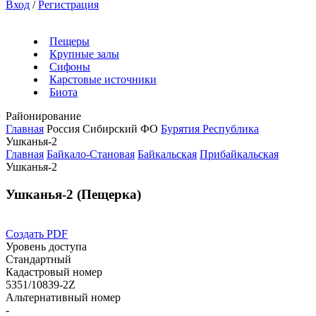
Вход
/
Регистрация
Пещеры
Крупные залы
Сифоны
Карстовые источники
Биота
Районирование
Главная
Россия
Сибирский ФО
Бурятия Республика
Ушканья-2
Главная
Байкало-Становая
Байкальская
Прибайкальская
Ушканья-2
Ушканья-2 (Пещерка)
Создать PDF
Уровень доступа
Стандартный
Кадастровый номер
5351/10839-2Z
Альтернативный номер
-