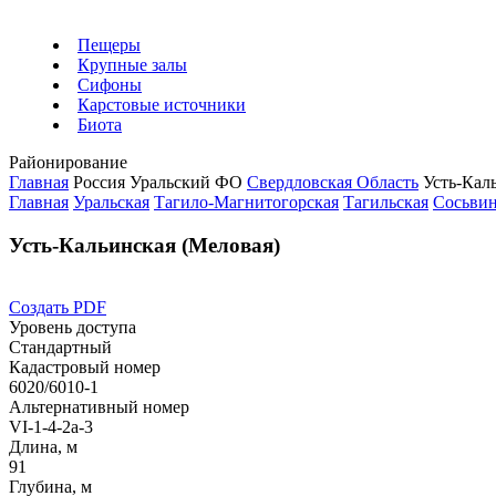
Пещеры
Крупные залы
Сифоны
Карстовые источники
Биота
Районирование
Главная
Россия
Уральский ФО
Свердловская Область
Усть-Кал
Главная
Уральская
Тагило-Магнитогорская
Тагильская
Сосьви
Усть-Кальинская (Меловая)
Создать PDF
Уровень доступа
Стандартный
Кадастровый номер
6020/6010-1
Альтернативный номер
VI-1-4-2а-3
Длина, м
91
Глубина, м