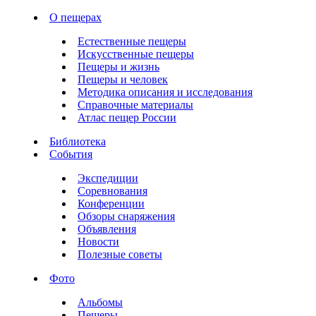
О пещерах
Естественные пещеры
Искусственные пещеры
Пещеры и жизнь
Пещеры и человек
Методика описания и исследования
Справочные материалы
Атлас пещер России
Библиотека
События
Экспедиции
Соревнования
Конференции
Обзоры снаряжения
Объявления
Новости
Полезные советы
Фото
Альбомы
Пещеры