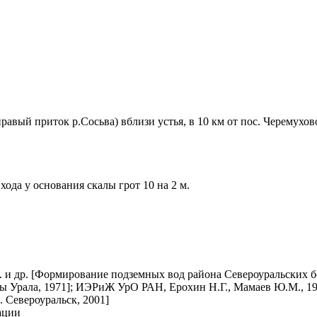
правый приток р.Сосьва) вблизи устья, в 10 км от пос. Черемухо
хода у основания скалы грот 10 на 2 м.
 и др. [Формирование подземных вод района Североуральских б
ры Урала, 1971]; ИЭРиЖ УрО РАН, Ерохин Н.Г., Мамаев Ю.М., 19
 Североуральск, 2001]
ации