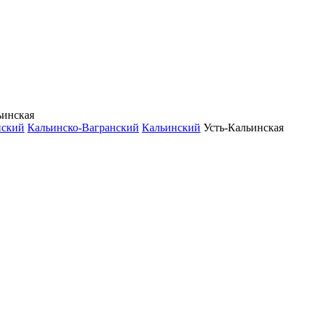
ьинская
нский
Кальинско-Вагранский
Кальинский
Усть-Кальинская