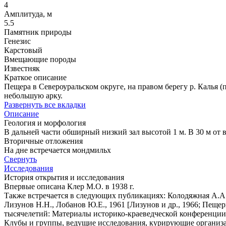
4
Амплитуда, м
5.5
Памятник природы
Генезис
Карстовый
Вмещающие породы
Известняк
Краткое описание
Пещера в Североуральском округе, на правом берегу р. Калья (
небольшую арку.
Развернуть все вкладки
Описание
Геология и морфология
В дальней части обширный низкий зал высотой 1 м. В 30 м от в
Вторичные отложения
На дне встречается мондмильх
Свернуть
Исследования
История открытия и исследования
Впервые описана Клер М.О. в 1938 г.
Также встречается в следующих публикациях: Колодяжная А.А.
Лизунов Н.Н., Лобанов Ю.Е., 1961 [Лизунов и др., 1966; Пеще
тысячелетий: Материалы историко-краеведческой конференции.
Клубы и группы, ведущие исследования, курирующие организ