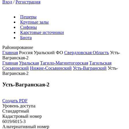
Вход
/
Регистрация
Пещеры
Крупные залы
Сифоны
Карстовые источники
Биота
Районирование
Главная
Россия
Уральский ФО
Свердловская Область
Усть-
Вагранская-2
Главная
Уральская
Тагило-Магнитогорская
Тагильская
Сосьвинский
Нижне-Сосьвинский
Усть-Вагранский
Усть-
Вагранская-2
Усть-Вагранская-2
Создать PDF
Уровень доступа
Стандартный
Кадастровый номер
6019/6015-3
Альтернативный номер