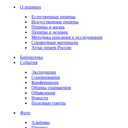
О пещерах
Естественные пещеры
Искусственные пещеры
Пещеры и жизнь
Пещеры и человек
Методика описания и исследования
Справочные материалы
Атлас пещер России
Библиотека
События
Экспедиции
Соревнования
Конференции
Обзоры снаряжения
Объявления
Новости
Полезные советы
Фото
Альбомы
Пещеры