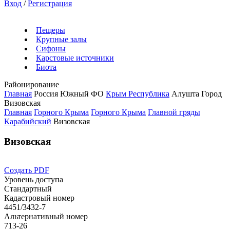
Вход
/
Регистрация
Пещеры
Крупные залы
Сифоны
Карстовые источники
Биота
Районирование
Главная
Россия
Южный ФО
Крым Республика
Алушта Город
Визовская
Главная
Горного Крыма
Горного Крыма
Главной гряды
Карабийский
Визовская
Визовская
Создать PDF
Уровень доступа
Стандартный
Кадастровый номер
4451/3432-7
Альтернативный номер
713-26