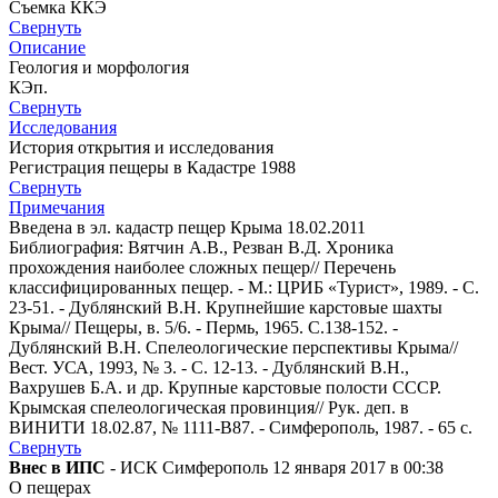
Съемка ККЭ
Свернуть
Описание
Геология и морфология
КЭп.
Свернуть
Исследования
История открытия и исследования
Регистрация пещеры в Кадастре 1988
Свернуть
Примечания
Введена в эл. кадастр пещер Крыма 18.02.2011
Библиография: Вятчин А.В., Резван В.Д. Хроника
прохождения наиболее сложных пещер// Перечень
классифицированных пещер. - М.: ЦРИБ «Турист», 1989. - С.
23-51. - Дублянский В.Н. Крупнейшие карстовые шахты
Крыма// Пещеры, в. 5/6. - Пермь, 1965. С.138-152. -
Дублянский В.Н. Спелеологические перспективы Крыма//
Вест. УСА, 1993, № 3. - С. 12-13. - Дублянский В.Н.,
Вахрушев Б.А. и др. Крупные карстовые полости СССР.
Крымская спелеологическая провинция// Рук. деп. в
ВИНИТИ 18.02.87, № 1111-В87. - Симферополь, 1987. - 65 с.
Свернуть
Внес в ИПС
- ИСК Симферополь 12 января 2017 в 00:38
О пещерах