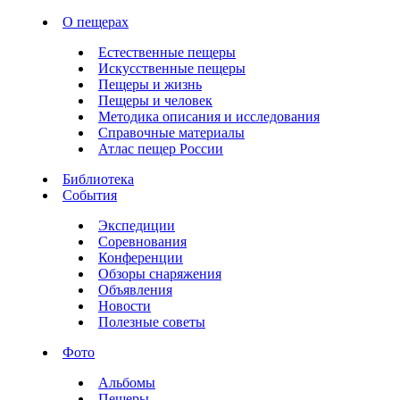
О пещерах
Естественные пещеры
Искусственные пещеры
Пещеры и жизнь
Пещеры и человек
Методика описания и исследования
Справочные материалы
Атлас пещер России
Библиотека
События
Экспедиции
Соревнования
Конференции
Обзоры снаряжения
Объявления
Новости
Полезные советы
Фото
Альбомы
Пещеры