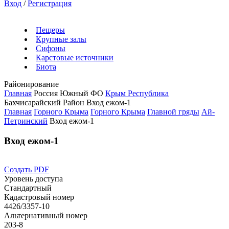
Вход
/
Регистрация
Пещеры
Крупные залы
Сифоны
Карстовые источники
Биота
Районирование
Главная
Россия
Южный ФО
Крым Республика
Бахчисарайский Район
Вход ежом-1
Главная
Горного Крыма
Горного Крыма
Главной гряды
Ай-
Петринский
Вход ежом-1
Вход ежом-1
Создать PDF
Уровень доступа
Стандартный
Кадастровый номер
4426/3357-10
Альтернативный номер
203-8