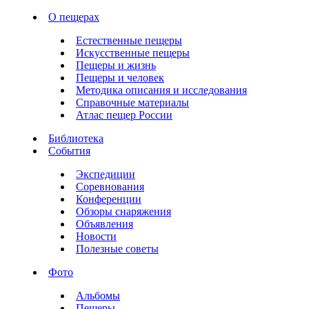
О пещерах
Естественные пещеры
Искусственные пещеры
Пещеры и жизнь
Пещеры и человек
Методика описания и исследования
Справочные материалы
Атлас пещер России
Библиотека
События
Экспедиции
Соревнования
Конференции
Обзоры снаряжения
Объявления
Новости
Полезные советы
Фото
Альбомы
Пещеры