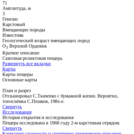
71
Амплитуда, м
3
Генезис
Карстовый
Вмещающие породы
Известняк
Геологический возраст вмещающих пород
O
Верхний Ордовик
3
Краткое описание
Сквозная реликтовая пещера.
Развернуть все вкладки
Карты
Карты пещеры
Основные карты
План и разрез
Отсканировал С.Ткаченко с бумажной копии. Вероятно,
топосъёмка С.Пешков, 198x-е.
Свернуть
Исследования
История открытия и исследования
Пещера исследована в 1968 году 2-м карстовым отрядом.
Свернуть
Категория сложности и спортивно-техническое описание