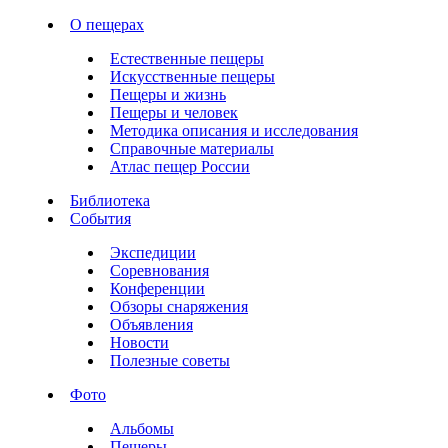
О пещерах
Естественные пещеры
Искусственные пещеры
Пещеры и жизнь
Пещеры и человек
Методика описания и исследования
Справочные материалы
Атлас пещер России
Библиотека
События
Экспедиции
Соревнования
Конференции
Обзоры снаряжения
Объявления
Новости
Полезные советы
Фото
Альбомы
Пещеры