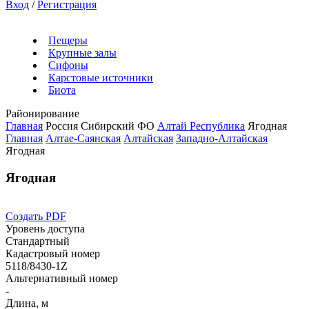
Вход
/
Регистрация
Пещеры
Крупные залы
Сифоны
Карстовые источники
Биота
Районирование
Главная
Россия
Сибирский ФО
Алтай Республика
Ягодная
Главная
Алтае-Саянская
Алтайская
Западно-Алтайская
Ягодная
Ягодная
Создать PDF
Уровень доступа
Стандартный
Кадастровый номер
5118/8430-1Z
Альтернативный номер
-
Длина, м