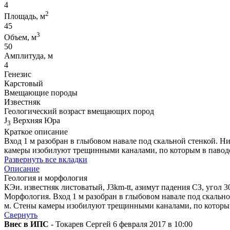
4
2
Площадь, м
45
3
Объем, м
50
Амплитуда, м
4
Генезис
Карстовый
Вмещающие породы
Известняк
Геологический возраст вмещающих пород
J
Верхняя Юра
3
Краткое описание
Вход 1 м разобран в глыбовом навале под скальной стенкой. Н
камеры изобилуют трещинными каналами, по которым в павод
Развернуть все вкладки
Описание
Геология и морфология
КЭи. известняк листоватый, J3km-tt, азимут падения СЗ, угол 3
Морфология. Вход 1 м разобран в глыбовом навале под скально
м. Стены камеры изобилуют трещинными каналами, по которы
Свернуть
Внес в ИПС
- Токарев Сергей 6 февраля 2017 в 10:00