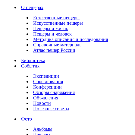
О пещерах
Естественные пещеры
Искусственные пещеры
Пещеры и жизнь
Пещеры и человек
Методика описания и исследования
Справочные материалы
Атлас пещер России
Библиотека
События
Экспедиции
Соревнования
Конференции
Обзоры снаряжения
Объявления
Новости
Полезные советы
Фото
Альбомы
Пещеры