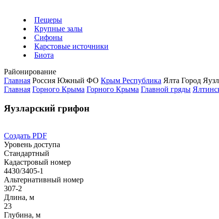
Пещеры
Крупные залы
Сифоны
Карстовые источники
Биота
Районирование
Главная
Россия
Южный ФО
Крым Республика
Ялта Город
Яузл
Главная
Горного Крыма
Горного Крыма
Главной гряды
Ялтинс
Яузларский грифон
Создать PDF
Уровень доступа
Стандартный
Кадастровый номер
4430/3405-1
Альтернативный номер
307-2
Длина, м
23
Глубина, м