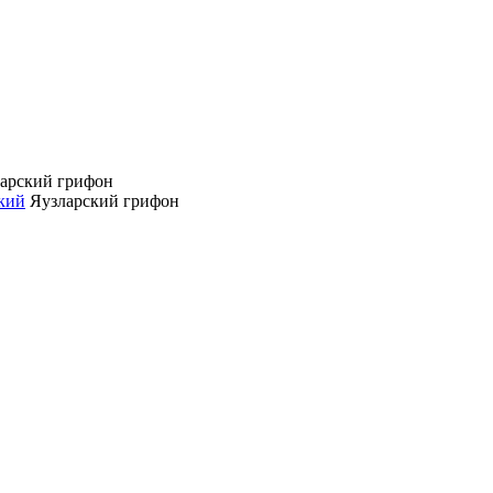
арский грифон
кий
Яузларский грифон