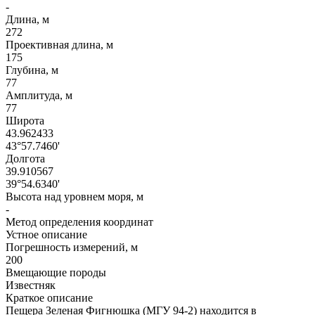
-
Длина, м
272
Проективная длина, м
175
Глубина, м
77
Амплитуда, м
77
Широта
43.962433
43°57.7460'
Долгота
39.910567
39°54.6340'
Высота над уровнем моря, м
-
Метод определения координат
Устное описание
Погрешность измерений, м
200
Вмещающие породы
Известняк
Краткое описание
Пещера Зеленая Фигнюшка (МГУ 94-2) находится в