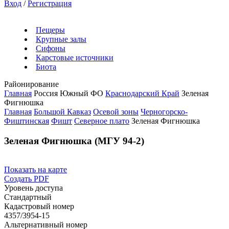
Вход
/
Регистрация
Пещеры
Крупные залы
Сифоны
Карстовые источники
Биота
Районирование
Главная
Россия
Южный ФО
Краснодарский Край
Зеленая
Фигнюшка
Главная
Большой Кавказ
Осевой зоны
Черногорско-
Фиштинская
Фишт
Северное плато
Зеленая Фигнюшка
Зеленая Фигнюшка (МГУ 94-2)
Показать на карте
Создать PDF
Уровень доступа
Стандартный
Кадастровый номер
4357/3954-15
Альтернативный номер