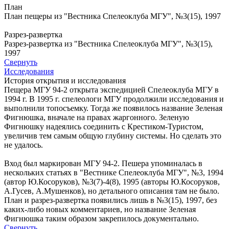
План
План пещеры из "Вестника Спелеоклуба МГУ", №3(15), 1997
Разрез-развертка
Разрез-развертка из "Вестника Спелеоклуба МГУ", №3(15),
1997
Свернуть
Исследования
История открытия и исследования
Пещера МГУ 94-2 открыта экспедицией Спелеоклуба МГУ в
1994 г. В 1995 г. спелеологи МГУ продолжили исследования и
выполнили топосъемку. Тогда же появилось название Зеленая
Фигнюшка, вначале на правах жаргонного. Зеленую
Фигнюшку надеялись соединить с Крестиком-Туристом,
увеличив тем самым общую глубину системы. Но сделать это
не удалось.
Вход был маркирован МГУ 94-2. Пешера упоминалась в
нескольких статьях в "Вестнике Спелеоклуба МГУ", №3, 1994
(автор Ю.Косоруков), №3(7)-4(8), 1995 (авторы Ю.Косоруков,
А.Гусев, А.Мушенков), но детального описания там не было.
План и разрез-развертка появились лишь в №3(15), 1997, без
каких-либо новых комментариев, но название Зеленая
Фигнюшка таким образом закрепилось документально.
Свернуть