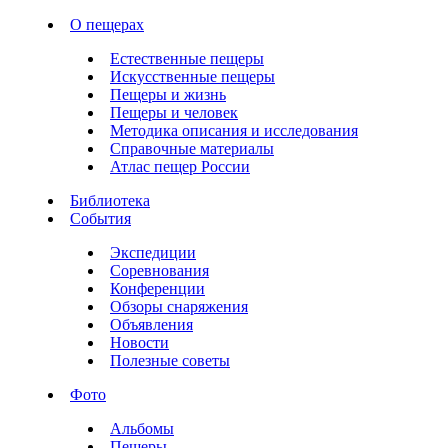
О пещерах
Естественные пещеры
Искусственные пещеры
Пещеры и жизнь
Пещеры и человек
Методика описания и исследования
Справочные материалы
Атлас пещер России
Библиотека
События
Экспедиции
Соревнования
Конференции
Обзоры снаряжения
Объявления
Новости
Полезные советы
Фото
Альбомы
Пещеры