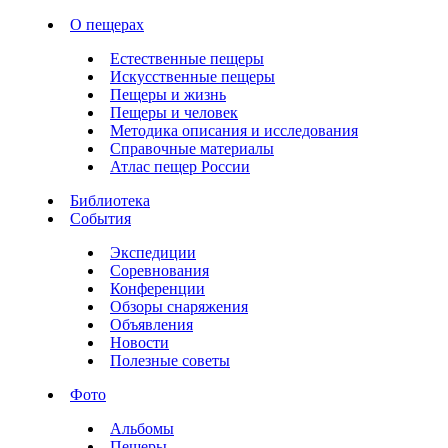
О пещерах
Естественные пещеры
Искусственные пещеры
Пещеры и жизнь
Пещеры и человек
Методика описания и исследования
Справочные материалы
Атлас пещер России
Библиотека
События
Экспедиции
Соревнования
Конференции
Обзоры снаряжения
Объявления
Новости
Полезные советы
Фото
Альбомы
Пещеры