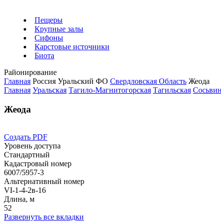
Пещеры
Крупные залы
Сифоны
Карстовые источники
Биота
Районирование
Главная
Россия
Уральский ФО
Свердловская Область
Жеода
Главная
Уральская
Тагило-Магнитогорская
Тагильская
Сосьви
Жеода
Создать PDF
Уровень доступа
Стандартный
Кадастровый номер
6007/5957-3
Альтернативный номер
VI-1-4-2в-16
Длина, м
52
Развернуть все вкладки