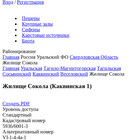
Вход
/
Регистрация
Пещеры
Крупные залы
Сифоны
Карстовые источники
Биота
Районирование
Главная
Россия
Уральский ФО
Свердловская Область
Жилище Сокола
Главная
Уральская
Тагило-Магнитогорская
Тагильская
Сосьвинский
Каквинский
Веселовский
Жилище Сокола
Жилище Сокола (Каквинская 1)
Создать PDF
Уровень доступа
Стандартный
Кадастровый номер
5936/6001-3
Альтернативный номер
VI-1-4-4а-1