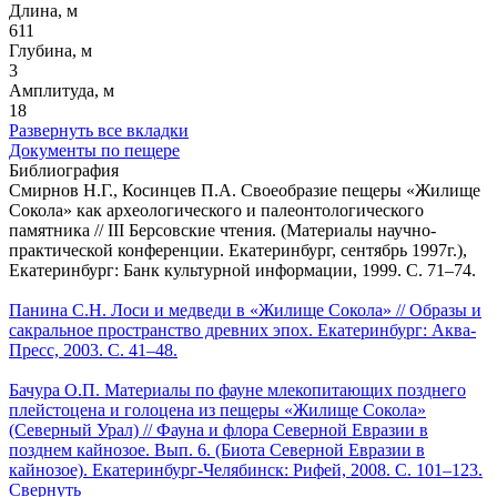
Длина, м
611
Глубина, м
3
Амплитуда, м
18
Развернуть все вкладки
Документы по пещере
Библиография
Смирнов Н.Г., Косинцев П.А. Своеобразие пещеры «Жилище
Сокола» как археологического и палеонтологического
памятника // III Берсовские чтения. (Материалы научно-
практической конференции. Екатеринбург, сентябрь 1997г.),
Екатеринбург: Банк культурной информации, 1999. С. 71–74.
Панина С.Н. Лоси и медведи в «Жилище Сокола» // Образы и
сакральное пространство древних эпох. Екатеринбург: Аква-
Пресс, 2003. С. 41–48.
Бачура О.П. Материалы по фауне млекопитающих позднего
плейстоцена и голоцена из пещеры «Жилище Сокола»
(Северный Урал) // Фауна и флора Северной Евразии в
позднем кайнозое. Вып. 6. (Биота Северной Евразии в
кайнозое). Екатеринбург-Челябинск: Рифей, 2008. C. 101–123.
Свернуть