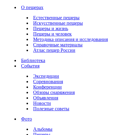
О пещерах
Естественные пещеры
Искусственные пещеры
Пещеры и жизнь
Пещеры и человек
Методика описания и исследования
Справочные материалы
Атлас пещер России
Библиотека
События
Экспедиции
Соревнования
Конференции
Обзоры снаряжения
Объявления
Новости
Полезные советы
Фото
Альбомы
Пещеры