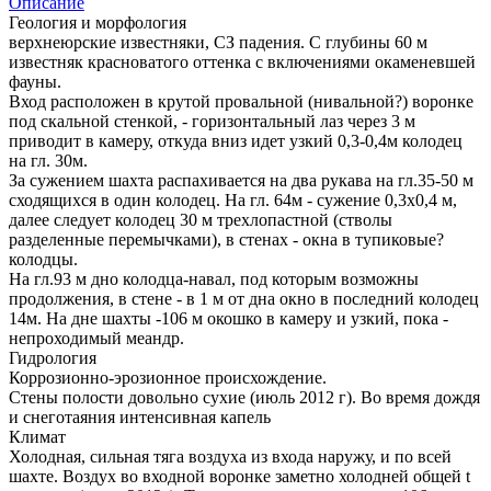
Описание
Геология и морфология
верхнеюрские известняки, СЗ падения. С глубины 60 м
известняк красноватого оттенка с включениями окаменевшей
фауны.
Вход расположен в крутой провальной (нивальной?) воронке
под скальной стенкой, - горизонтальный лаз через 3 м
приводит в камеру, откуда вниз идет узкий 0,3-0,4м колодец
на гл. 30м.
За сужением шахта распахивается на два рукава на гл.35-50 м
сходящихся в один колодец. На гл. 64м - сужение 0,3х0,4 м,
далее следует колодец 30 м трехлопастной (стволы
разделенные перемычками), в стенах - окна в тупиковые?
колодцы.
На гл.93 м дно колодца-навал, под которым возможны
продолжения, в стене - в 1 м от дна окно в последний колодец
14м. На дне шахты -106 м окошко в камеру и узкий, пока -
непроходимый меандр.
Гидрология
Коррозионно-эрозионное происхождение.
Стены полости довольно сухие (июль 2012 г). Во время дождя
и снеготаяния интенсивная капель
Климат
Холодная, сильная тяга воздуха из входа наружу, и по всей
шахте. Воздух во входной воронке заметно холодней общей t