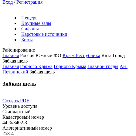
Вход
/
Регистрация
Пещеры
Крупные залы
Сифоны
Карстовые источники
Биота
Районирование
Главная
Россия
Южный ФО
Крым Республика
Ялта Город
Зябкая щель
Главная
Горного Крыма
Горного Крыма
Главной гряды
Ай-
Петринский
Зябкая щель
Зябкая щель
Создать PDF
Уровень доступа
Стандартный
Кадастровый номер
4426/3402-3
Альтернативный номер
258-4