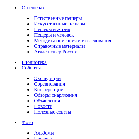
О пещерах
Естественные пещеры
Искусственные пещеры
Пещеры и жизнь
Пещеры и человек
Методика описания и исследования
Справочные материалы
Атлас пещер России
Библиотека
События
Экспедиции
Соревнования
Конференции
Обзоры снаряжения
Объявления
Новости
Полезные советы
Фото
Альбомы
Пещеры