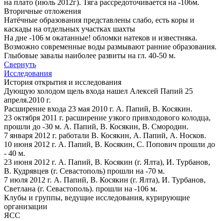
на плато (июль 2012г). Тяга рассредоточивается на -106м.
Вторичные отложения
Натёчные образования представлены слабо, есть коры и
каскады на отдельных участках шахты
На дне -106 м окатанные! обломки натеков и известняка.
Возможно современные воды размывают ранние образования.
Глыбовые завалы наиболее развиты на гл. 40-50 м.
Свернуть
Исследования
История открытия и исследования
Дующую холодом щель входа нашел Алексей Папий 25
апреля.2010 г.
Расширение входа 23 мая 2010 г. А. Папий, В. Косякин.
23 октября 2011 г. расширение узкого привходового колодца,
прошли до -30 м. А. Папий, В. Косякин, В. Смородин.
7 января 2012 г. работали В. Косякин, А. Папий, А. Носков.
10 июня 2012 г. А. Папий, В. Косякин, С. Попович прошли до
- 40 м.
23 июня 2012 г. А. Папий, В. Косякин (г. Ялта), И. Турбанов,
В. Кудрявцев (г. Севастополь) прошли на -70 м.
7 июля 2012 г. А. Папий, В. Косякин (г. Ялта), И. Турбанов,
Светлана (г. Севастополь). прошли на -106 м.
Клубы и группы, ведущие исследования, курирующие
организации
ЯСС