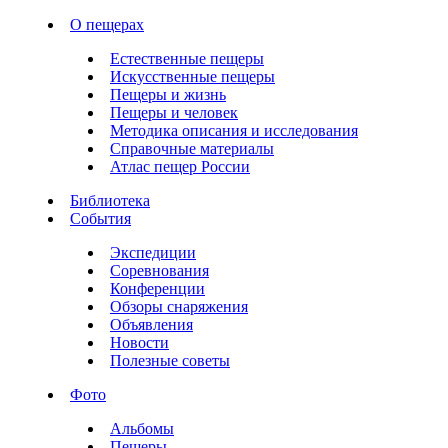
О пещерах
Естественные пещеры
Искусственные пещеры
Пещеры и жизнь
Пещеры и человек
Методика описания и исследования
Справочные материалы
Атлас пещер России
Библиотека
События
Экспедиции
Соревнования
Конференции
Обзоры снаряжения
Объявления
Новости
Полезные советы
Фото
Альбомы
Пещеры