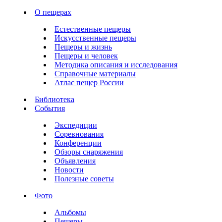
О пещерах
Естественные пещеры
Искусственные пещеры
Пещеры и жизнь
Пещеры и человек
Методика описания и исследования
Справочные материалы
Атлас пещер России
Библиотека
События
Экспедиции
Соревнования
Конференции
Обзоры снаряжения
Объявления
Новости
Полезные советы
Фото
Альбомы
Пещеры