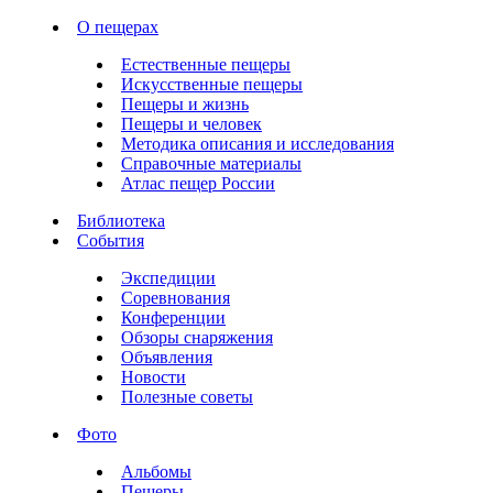
О пещерах
Естественные пещеры
Искусственные пещеры
Пещеры и жизнь
Пещеры и человек
Методика описания и исследования
Справочные материалы
Атлас пещер России
Библиотека
События
Экспедиции
Соревнования
Конференции
Обзоры снаряжения
Объявления
Новости
Полезные советы
Фото
Альбомы
Пещеры