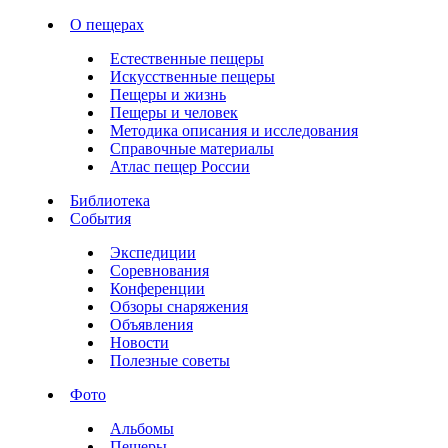
О пещерах
Естественные пещеры
Искусственные пещеры
Пещеры и жизнь
Пещеры и человек
Методика описания и исследования
Справочные материалы
Атлас пещер России
Библиотека
События
Экспедиции
Соревнования
Конференции
Обзоры снаряжения
Объявления
Новости
Полезные советы
Фото
Альбомы
Пещеры