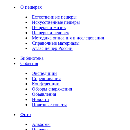
О пещерах
Естественные пещеры
Искусственные пещеры
Пещеры и жизнь
Пещеры и человек
Методика описания и исследования
Справочные материалы
Атлас пещер России
Библиотека
События
Экспедиции
Соревнования
Конференции
Обзоры снаряжения
Объявления
Новости
Полезные советы
Фото
Альбомы
Пещеры