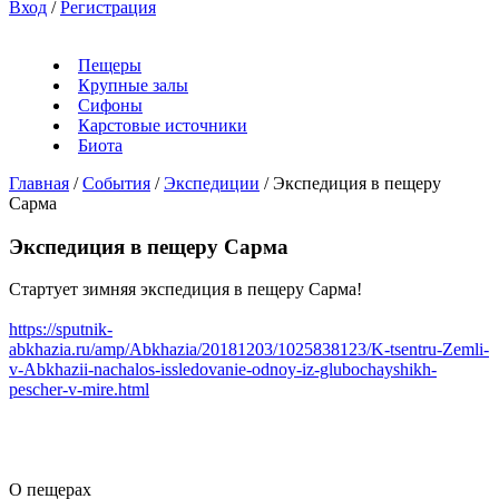
Вход
/
Регистрация
Пещеры
Крупные залы
Сифоны
Карстовые источники
Биота
Главная
/
События
/
Экспедиции
/
Экспедиция в пещеру
Сарма
Экспедиция в пещеру Сарма
Стартует зимняя экспедиция в пещеру Сарма!
https://sputnik-
abkhazia.ru/amp/Abkhazia/20181203/1025838123/K-tsentru-Zemli-
v-Abkhazii-nachalos-issledovanie-odnoy-iz-glubochayshikh-
pescher-v-mire.html
О пещерах