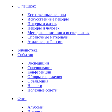
О пещерах
Естественные пещеры
Искусственные пещеры
Пещеры и жизнь
Пещеры и человек
Методика описания и исследования
Справочные материалы
Атлас пещер России
Библиотека
События
Экспедиции
Соревнования
Конференции
Обзоры снаряжения
Объявления
Новости
Полезные советы
Фото
Альбомы
Пещеры