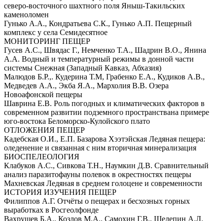
северо-восточного шахтного поля Яныш-Такильских
каменоломен
Гунько А.А., Кондратьева С.К., Гунько А.П. Пещерный
комплекс у села Семидесятное
МОНИТОРИНГ ПЕЩЕР
Гусев А.С., Швядас Г., Немченко Т.А., Шадрин В.О., Янина
А.А. Водный и температурный режимы в донной части
системы Снежная (Западный Кавказ, Абхазия)
Малюдов Б.Р.,. Кудерина Т.М, Грабенко Е.А., Кудиков А.В.,
Медведев А.А., Экба Я.А., Мархолия В.В. Озера
Новоафонской пещеры
Шаврина Е.В. Роль погодных и климатических факторов в
современном развитии подземного пространствана примере
юго-востока Беломорско-Кулойского плато
ОТЛОЖЕНИЯ ПЕЩЕР
Кадебская О.И., Е.П. Базарова Хээтэйская Ледяная пещера:
оледенение и связанная с ним вторичная минерализация
БИОСПЕЛЕОЛОГИЯ
Клабуков А.С., Сивкова Т.Н., Наумкин Д.В. Сравнительный
анализ паразитофауны полевок в окрестностях пещеры
Махневская Ледяная в среднем голоцене и современности
ИСТОРИЯ ИЗУЧЕНИЯ ПЕЩЕР
Филиппов А.Г. Отчёты о пещерах и бесхозных горных
выработках в Росгеолфонде
Вахрушев Б.А., Козлов М.А., Самохин Г.В., Шелепин А.Л.