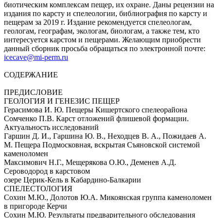
биотическим комплексам пещер, их охране. Даны рецензии на
издания по карсту и спелеологии, библиография по карсту и
пещерам за 2019 г. Издание рекомендуется спелеологам,
геологам, географам, экологам, биологам, а также тем, кто
интересуется карстом и пещерами. Желающим приобрести
данный сборник просьба обращаться по электронной почте:
icecave@mi-perm.ru
СОДЕРЖАНИЕ
ПРЕДИСЛОВИЕ
ГЕОЛОГИЯ И ГЕНЕЗИС ПЕЩЕР
Герасимова И. Ю. Пещеры Кишертского спелеорайона
Сомченко П.В. Карст отложений флишевой формации.
Актуальность исследований
Гаршин Д. И., Гаршина Ю. В., Неходцев В. А., Пожидаев А.
М. Пещера Подмосковная, вскрытая Съяновской системой
каменоломен
Максимович Н.Г., Мещерякова О.Ю., Деменев А.Д.
Сероводород в карстовом
озере Церик-Кель в Кабардино-Балкарии
СПЕЛЕСТОЛОГИЯ
Сохин М.Ю., Долотов Ю.А. Микоянская группа каменоломен
в пригороде Керчи
Сохин М.Ю. Результаты предварительного обследования