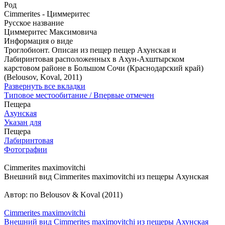
Род
Cimmerites - Циммеритес
Русское название
Циммеритес Максимовича
Информация о виде
Троглобионт. Описан из пещер пещер Ахунская и
Лабиринтовая расположенных в Ахун-Ахштырском
карстовом районе в Большом Сочи (Краснодарский край)
(Belousov, Koval, 2011)
Развернуть все вкладки
Типовое местообитание / Впервые отмечен
Пещера
Ахунская
Указан для
Пещера
Лабиринтовая
Фотографии
Cimmerites maximovitchi
Внешний вид Cimmerites maximovitchi из пещеры Ахунская
Автор: по Belousov & Koval (2011)
Cimmerites maximovitchi
Внешний вид Cimmerites maximovitchi из пещеры Ахунская