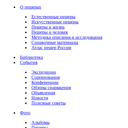
О пещерах
Естественные пещеры
Искусственные пещеры
Пещеры и жизнь
Пещеры и человек
Методика описания и исследования
Справочные материалы
Атлас пещер России
Библиотека
События
Экспедиции
Соревнования
Конференции
Обзоры снаряжения
Объявления
Новости
Полезные советы
Фото
Альбомы
Пещеры