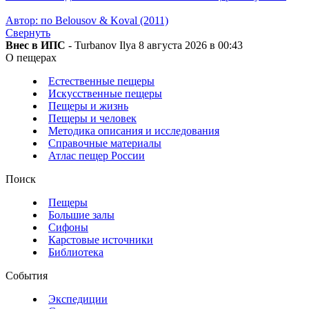
Автор: по Belousov & Koval (2011)
Свернуть
Внес в ИПС
- Turbanov Ilya 8 августа 2026 в 00:43
О пещерах
Естественные пещеры
Искусственные пещеры
Пещеры и жизнь
Пещеры и человек
Методика описания и исследования
Справочные материалы
Атлас пещер России
Поиск
Пещеры
Большие залы
Сифоны
Карстовые источники
Библиотека
События
Экспедиции