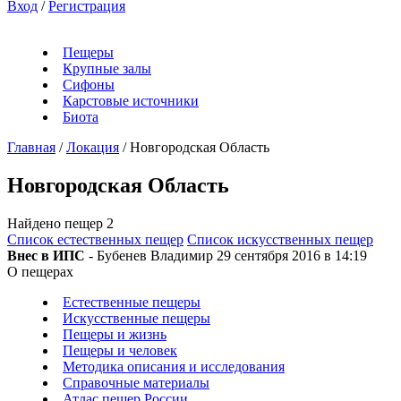
Вход
/
Регистрация
Пещеры
Крупные залы
Сифоны
Карстовые источники
Биота
Главная
/
Локация
/
Новгородская Область
Новгородская Область
Найдено пещер
2
Список естественных пещер
Список искусственных пещер
Внес в ИПС
- Бубенев Владимир 29 сентября 2016 в 14:19
О пещерах
Естественные пещеры
Искусственные пещеры
Пещеры и жизнь
Пещеры и человек
Методика описания и исследования
Справочные материалы
Атлас пещер России