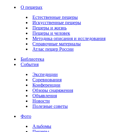
О пещерах
Естественные пещеры
Искусственные пещеры
Пещеры и жизнь
Пещеры и человек
Методика описания и исследования
Справочные материалы
Атлас пещер России
Библиотека
События
Экспедиции
Соревнования
Конференции
Обзоры снаряжения
Объявления
Новости
Полезные советы
Фото
Альбомы
Пещеры