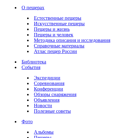
О пещерах
Естественные пещеры
Искусственные пещеры
Пещеры и жизнь
Пещеры и человек
Методика описания и исследования
Справочные материалы
Атлас пещер России
Библиотека
События
Экспедиции
Соревнования
Конференции
Обзоры снаряжения
Объявления
Новости
Полезные советы
Фото
Альбомы
Пещеры