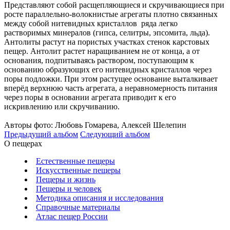
Представляют собой расщепляющиеся и скручивающиеся при
росте параллельно-волокнистые агрегаты плотно связанных
между собой нитевидных кристаллов ряда легко
растворимых минералов (гипса, селитры, эпсомита, льда).
Антолиты растут на пористых участках стенок карстовых
пещер. Антолит растет наращиванием не от конца, а от
основания, подпитываясь раствором, поступающим к
основанию образующих его нитевидных кристаллов через
поры подложки. При этом растущее основание выталкивает
вперёд верхнюю часть агрегата, а неравномерность питания
через поры в основании агрегата приводит к его
искривлению или скручиванию.
Авторы фото: Любовь Гомарева, Алексей Шелепин
Предыдущий альбом
Следующий альбом
О пещерах
Естественные пещеры
Искусственные пещеры
Пещеры и жизнь
Пещеры и человек
Методика описания и исследования
Справочные материалы
Атлас пещер России