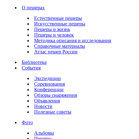
О пещерах
Естественные пещеры
Искусственные пещеры
Пещеры и жизнь
Пещеры и человек
Методика описания и исследования
Справочные материалы
Атлас пещер России
Библиотека
События
Экспедиции
Соревнования
Конференции
Обзоры снаряжения
Объявления
Новости
Полезные советы
Фото
Альбомы
Пещеры