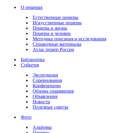
О пещерах
Естественные пещеры
Искусственные пещеры
Пещеры и жизнь
Пещеры и человек
Методика описания и исследования
Справочные материалы
Атлас пещер России
Библиотека
События
Экспедиции
Соревнования
Конференции
Обзоры снаряжения
Объявления
Новости
Полезные советы
Фото
Альбомы
Пещеры